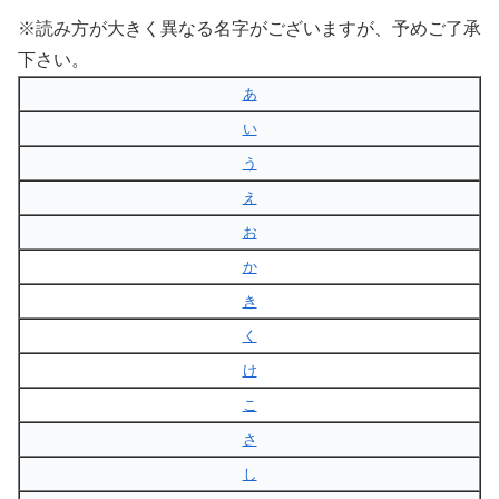
※読み方が大きく異なる名字がございますが、予めご了承
下さい。
あ
い
う
え
お
か
き
く
け
こ
さ
し