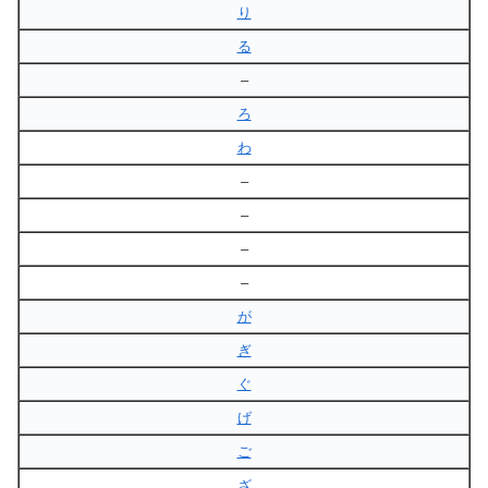
り
る
–
ろ
わ
–
–
–
–
が
ぎ
ぐ
げ
ご
ざ