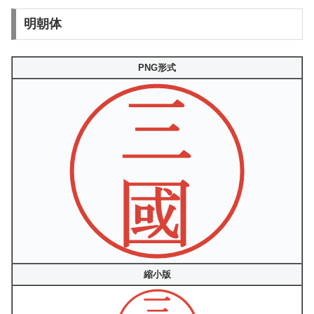
明朝体
PNG形式
縮小版