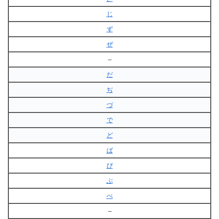
じ
ず
ぜ
–
だ
ぢ
づ
で
ど
ば
び
ぶ
べ
–