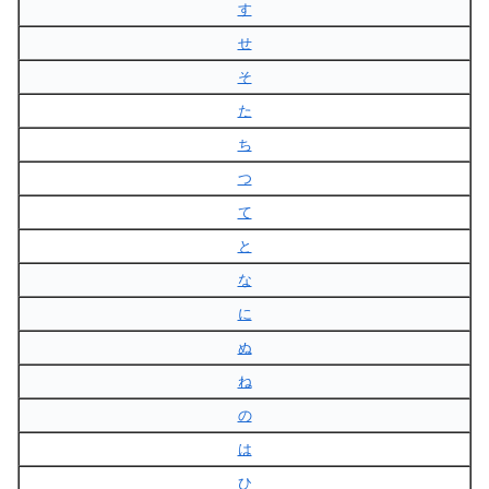
す
せ
そ
た
ち
つ
て
と
な
に
ぬ
ね
の
は
ひ