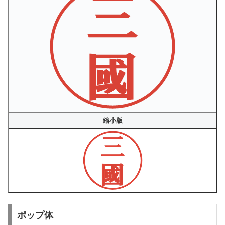
縮小版
ポップ体