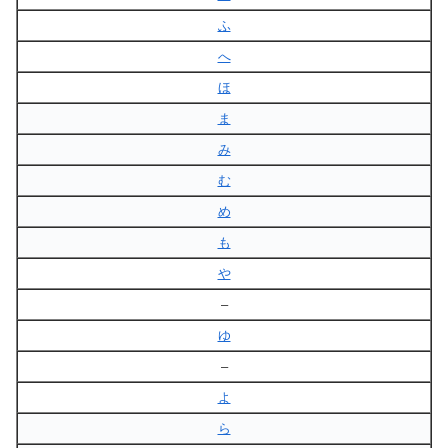
ふ
へ
ほ
ま
み
む
め
も
や
–
ゆ
–
よ
ら