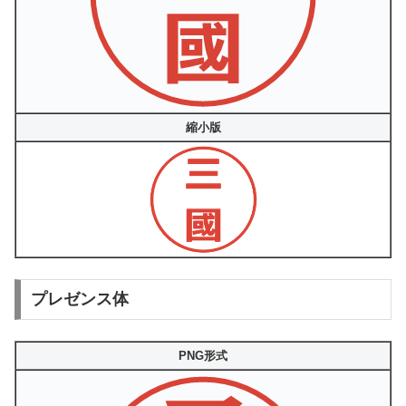
縮小版
プレゼンス体
PNG形式