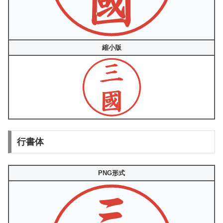
縮小版
行書体
PNG形式