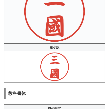
縮小版
教科書体
PNG形式