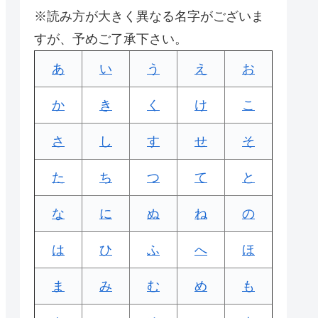
※読み方が大きく異なる名字がございま
すが、予めご了承下さい。
あ
い
う
え
お
か
き
く
け
こ
さ
し
す
せ
そ
た
ち
つ
て
と
な
に
ぬ
ね
の
は
ひ
ふ
へ
ほ
ま
み
む
め
も