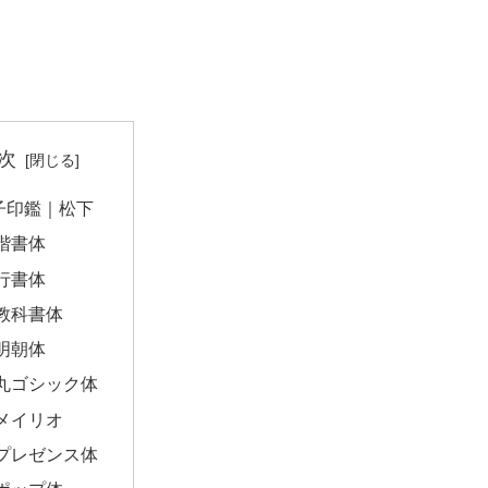
次
子印鑑｜松下
楷書体
行書体
教科書体
明朝体
丸ゴシック体
メイリオ
プレゼンス体