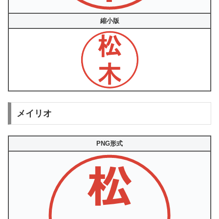
縮小版
メイリオ
PNG形式