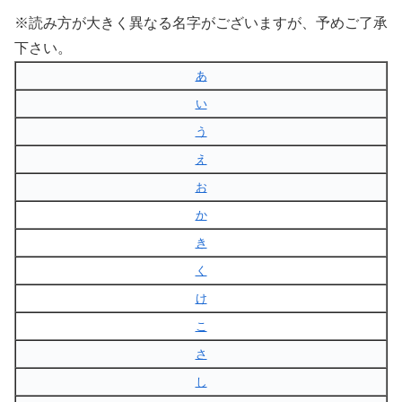
※読み方が大きく異なる名字がございますが、予めご了承
下さい。
あ
い
う
え
お
か
き
く
け
こ
さ
し