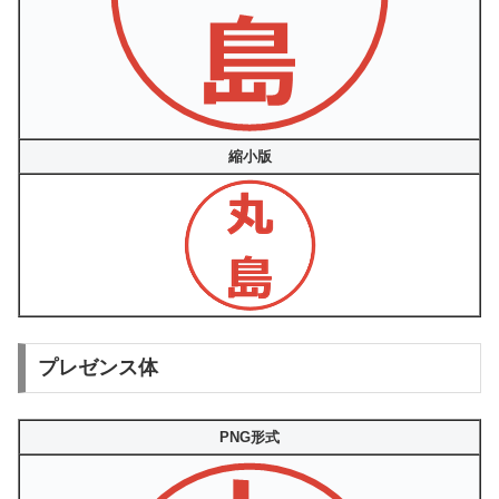
縮小版
プレゼンス体
PNG形式