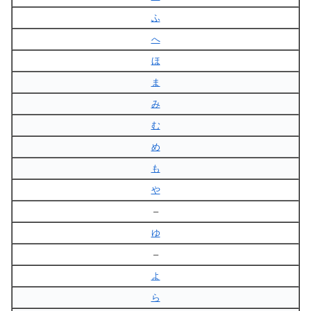
ふ
へ
ほ
ま
み
む
め
も
や
–
ゆ
–
よ
ら