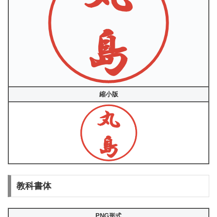
縮小版
教科書体
PNG形式