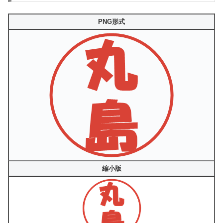
PNG形式
縮小版