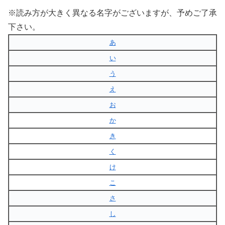
※読み方が大きく異なる名字がございますが、予めご了承
下さい。
あ
い
う
え
お
か
き
く
け
こ
さ
し