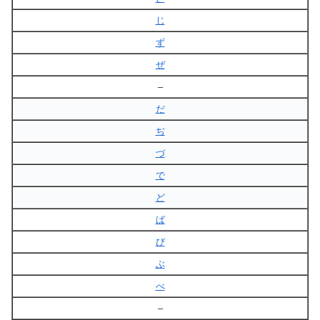
じ
ず
ぜ
–
だ
ぢ
づ
で
ど
ば
び
ぶ
べ
–