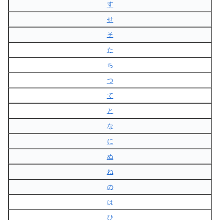
す
せ
そ
た
ち
つ
て
と
な
に
ぬ
ね
の
は
ひ