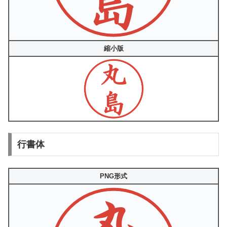
縮小版
行書体
PNG形式