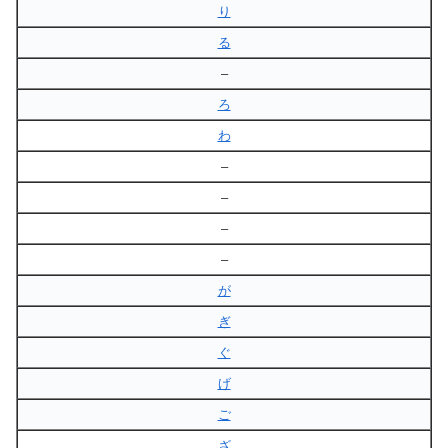
り
る
–
ろ
わ
–
–
–
–
が
ぎ
ぐ
げ
ご
ざ