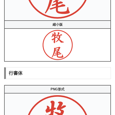
縮小版
行書体
PNG形式