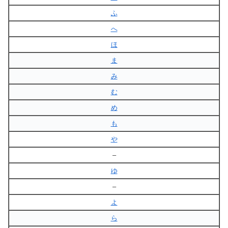
ふ
へ
ほ
ま
み
む
め
も
や
–
ゆ
–
よ
ら