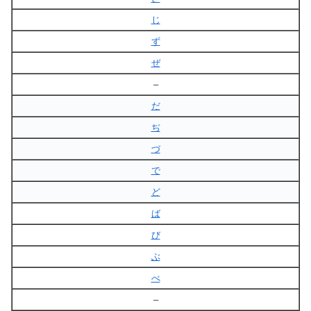
じ
ず
ぜ
–
だ
ぢ
づ
で
ど
ば
び
ぶ
べ
–