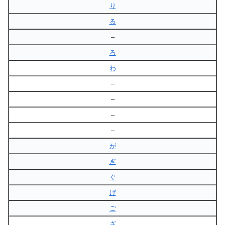
り
る
–
ろ
わ
–
–
–
–
が
ぎ
ぐ
げ
ご
ざ