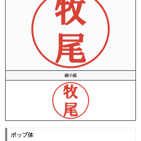
縮小版
ポップ体