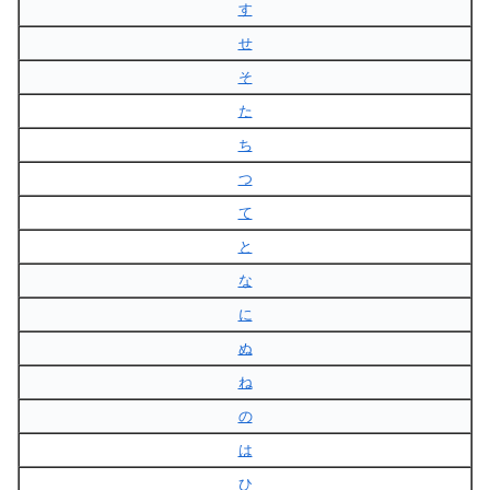
す
せ
そ
た
ち
つ
て
と
な
に
ぬ
ね
の
は
ひ