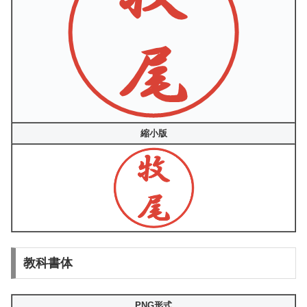
縮小版
教科書体
PNG形式