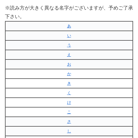
※読み方が大きく異なる名字がございますが、予めご了承
下さい。
あ
い
う
え
お
か
き
く
け
こ
さ
し