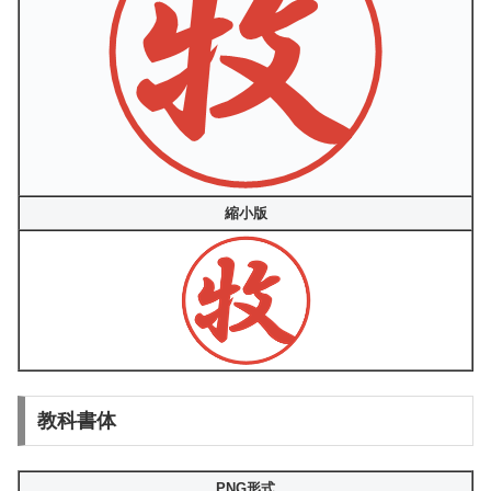
縮小版
教科書体
PNG形式