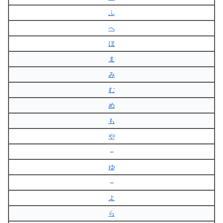
ふ
へ
ほ
ま
み
む
め
も
や
–
ゆ
–
よ
ら