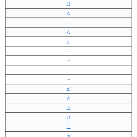
り
る
–
ろ
わ
–
–
–
–
が
ぎ
ぐ
げ
ご
ざ