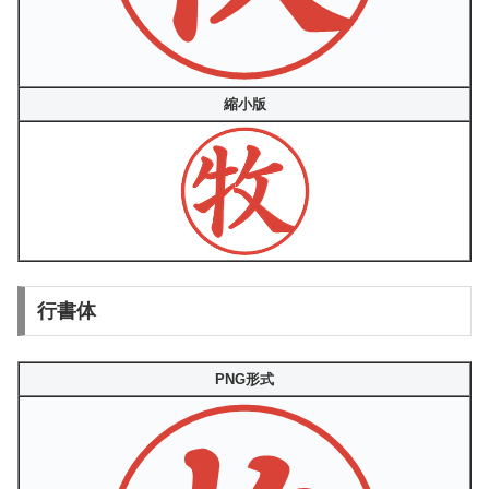
縮小版
行書体
PNG形式