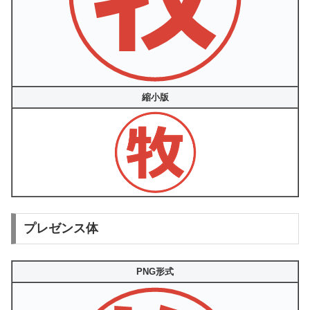
縮小版
プレゼンス体
PNG形式