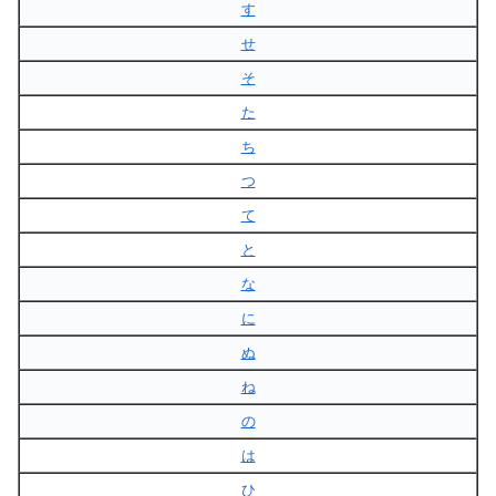
す
せ
そ
た
ち
つ
て
と
な
に
ぬ
ね
の
は
ひ