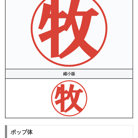
縮小版
ポップ体