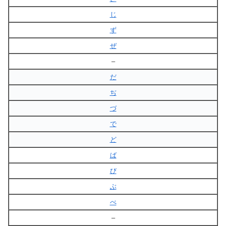
じ
ず
ぜ
–
だ
ぢ
づ
で
ど
ば
び
ぶ
べ
–