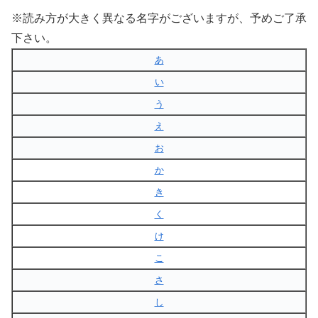
※読み方が大きく異なる名字がございますが、予めご了承
下さい。
あ
い
う
え
お
か
き
く
け
こ
さ
し