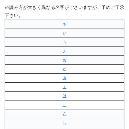
※読み方が大きく異なる名字がございますが、予めご了承
下さい。
あ
い
う
え
お
か
き
く
け
こ
さ
し