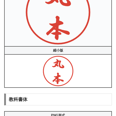
縮小版
教科書体
PNG形式