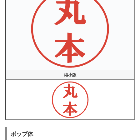
縮小版
ポップ体