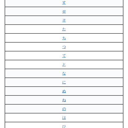
す
せ
そ
た
ち
つ
て
と
な
に
ぬ
ね
の
は
ひ