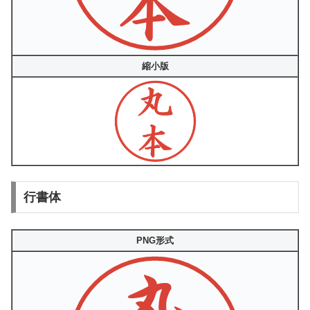
縮小版
行書体
PNG形式