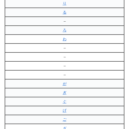
り
る
–
ろ
わ
–
–
–
–
が
ぎ
ぐ
げ
ご
ざ