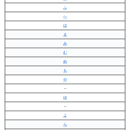
ふ
へ
ほ
ま
み
む
め
も
や
–
ゆ
–
よ
ら