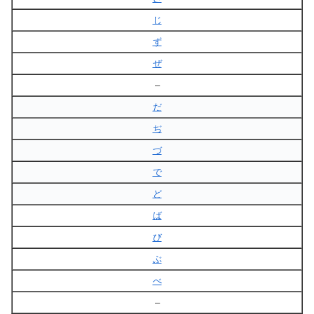
じ
ず
ぜ
–
だ
ぢ
づ
で
ど
ば
び
ぶ
べ
–