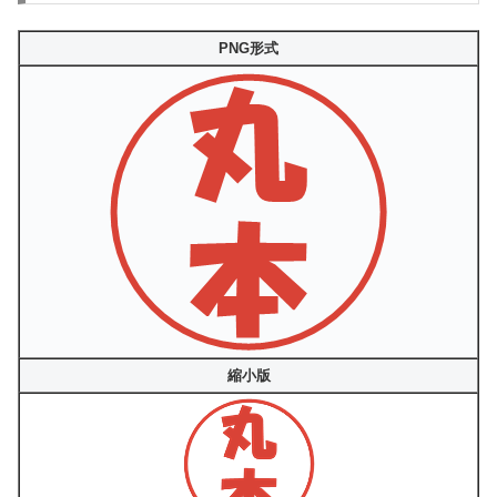
PNG形式
縮小版