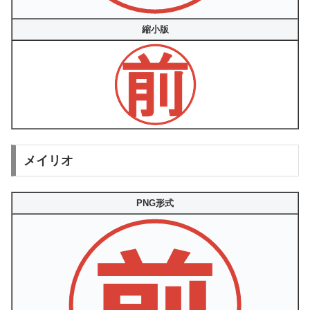
縮小版
メイリオ
PNG形式