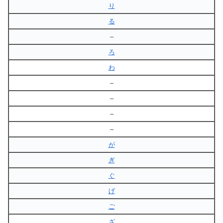
り
る
–
ろ
わ
–
–
–
–
が
ぎ
ぐ
げ
ご
ざ