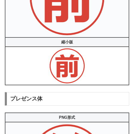
縮小版
プレゼンス体
PNG形式