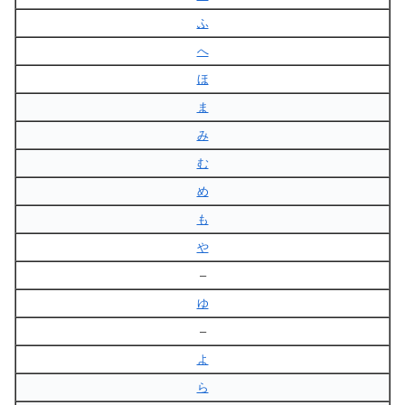
ふ
へ
ほ
ま
み
む
め
も
や
–
ゆ
–
よ
ら