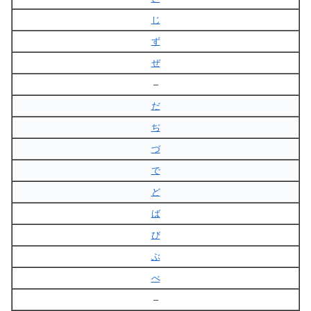
じ
ず
ぜ
–
だ
ぢ
づ
で
ど
ば
び
ぶ
べ
–