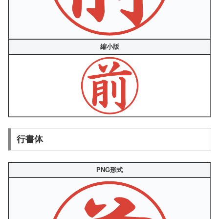
縮小版
行書体
PNG形式