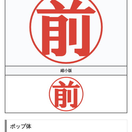
縮小版
ポップ体