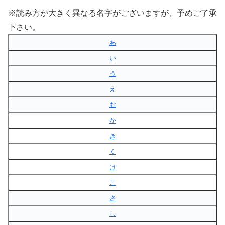
※読み方が大きく異なる名字がございますが、予めご了承
下さい。
あ
い
う
え
お
か
き
く
け
こ
さ
し