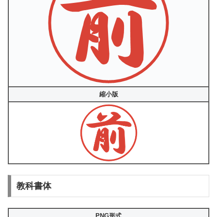
縮小版
教科書体
PNG形式