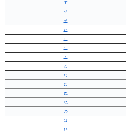
す
せ
そ
た
ち
つ
て
と
な
に
ぬ
ね
の
は
ひ