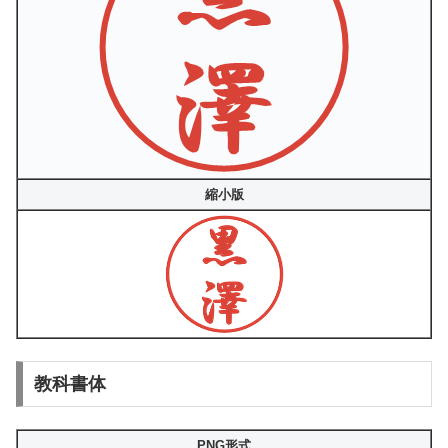
縮小版
教科書体
PNG形式