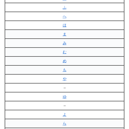
ふ
へ
ほ
ま
み
む
め
も
や
–
ゆ
–
よ
ら