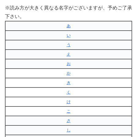
※読み方が大きく異なる名字がございますが、予めご了承
下さい。
あ
い
う
え
お
か
き
く
け
こ
さ
し