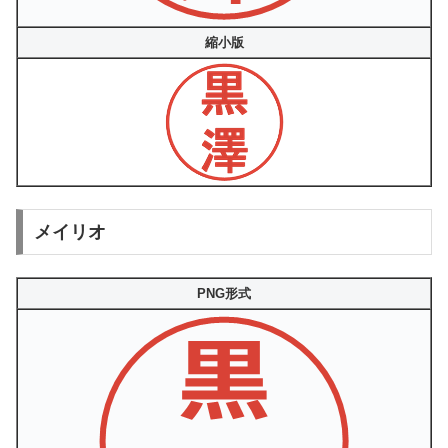
縮小版
メイリオ
PNG形式