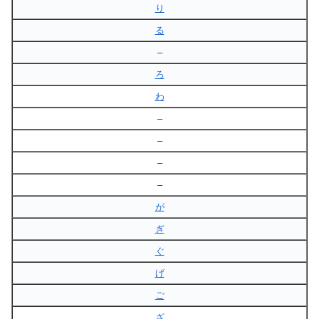
り
る
–
ろ
わ
–
–
–
–
が
ぎ
ぐ
げ
ご
ざ