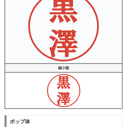
縮小版
ポップ体