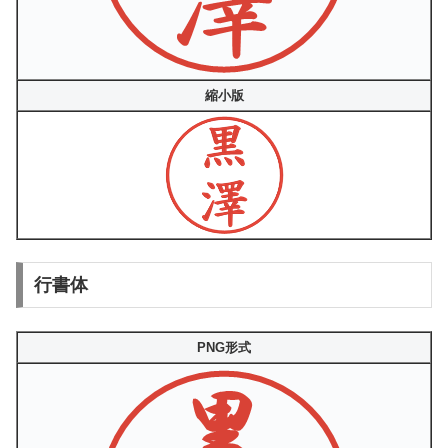
縮小版
行書体
PNG形式