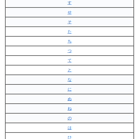
す
せ
そ
た
ち
つ
て
と
な
に
ぬ
ね
の
は
ひ