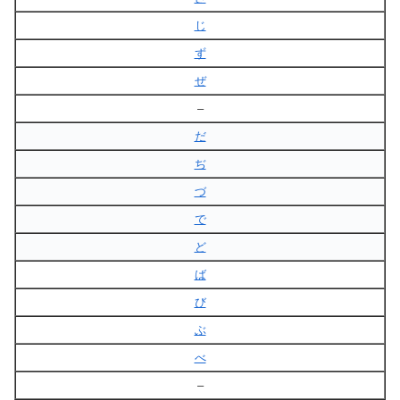
じ
ず
ぜ
–
だ
ぢ
づ
で
ど
ば
び
ぶ
べ
–