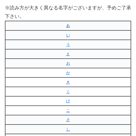
※読み方が大きく異なる名字がございますが、予めご了承
下さい。
あ
い
う
え
お
か
き
く
け
こ
さ
し