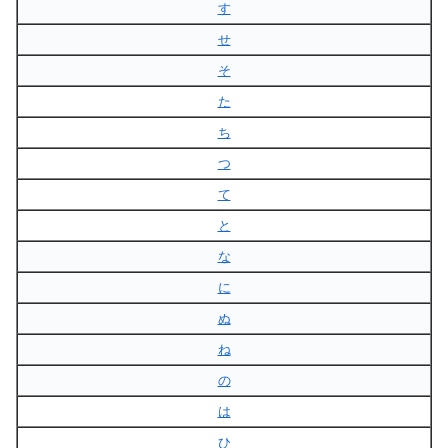
す
せ
そ
た
ち
つ
て
と
な
に
ぬ
ね
の
は
ひ