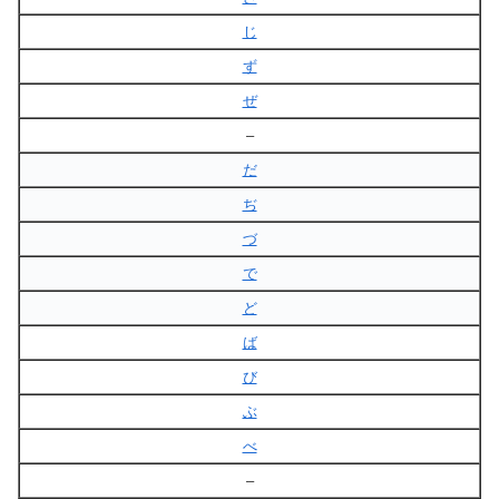
じ
ず
ぜ
–
だ
ぢ
づ
で
ど
ば
び
ぶ
べ
–