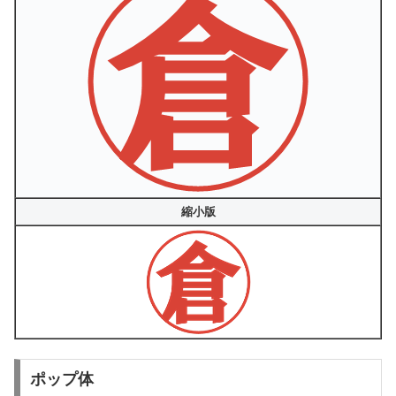
縮小版
ポップ体