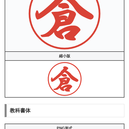
縮小版
教科書体
PNG形式