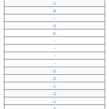
り
る
–
ろ
わ
–
–
–
–
が
ぎ
ぐ
げ
ご
ざ