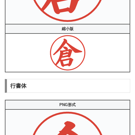
縮小版
行書体
PNG形式