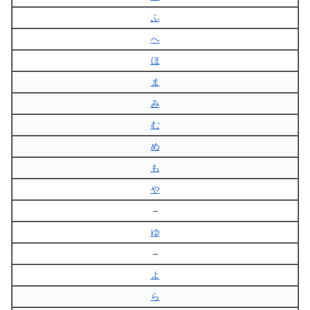
ふ
へ
ほ
ま
み
む
め
も
や
–
ゆ
–
よ
ら