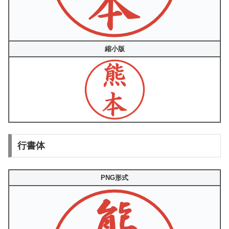
縮小版
行書体
PNG形式