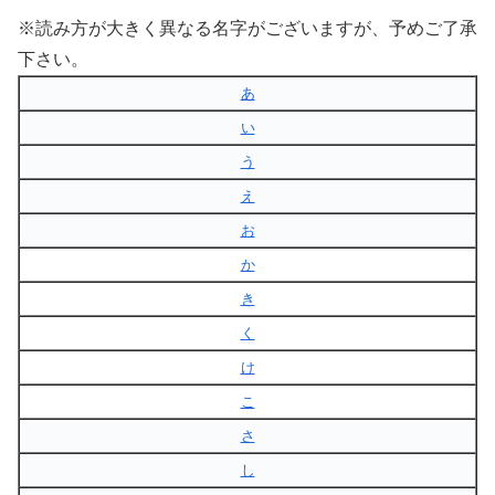
※読み方が大きく異なる名字がございますが、予めご了承
下さい。
あ
い
う
え
お
か
き
く
け
こ
さ
し