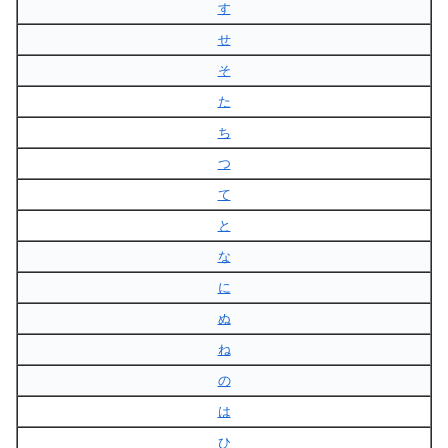
す
せ
そ
た
ち
つ
て
と
な
に
ぬ
ね
の
は
ひ