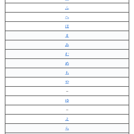
ふ
へ
ほ
ま
み
む
め
も
や
–
ゆ
–
よ
ら