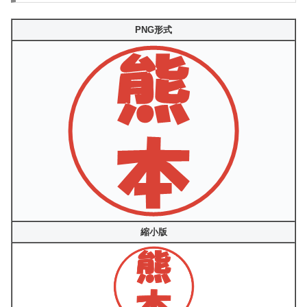
PNG形式
縮小版