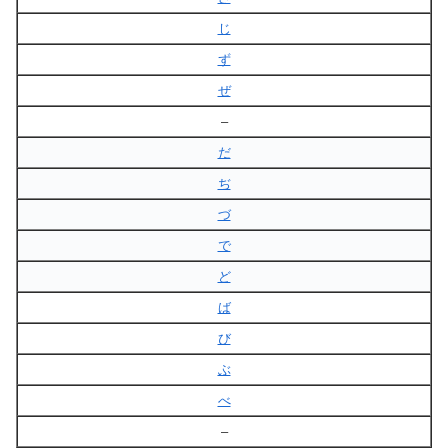
じ
ず
ぜ
–
だ
ぢ
づ
で
ど
ば
び
ぶ
べ
–