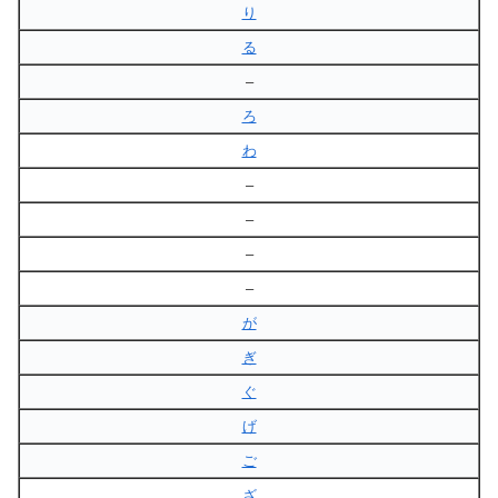
り
る
–
ろ
わ
–
–
–
–
が
ぎ
ぐ
げ
ご
ざ