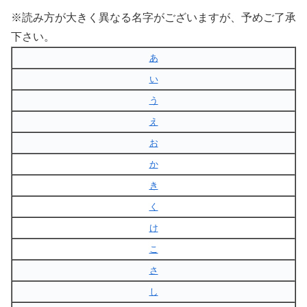
※読み方が大きく異なる名字がございますが、予めご了承
下さい。
あ
い
う
え
お
か
き
く
け
こ
さ
し