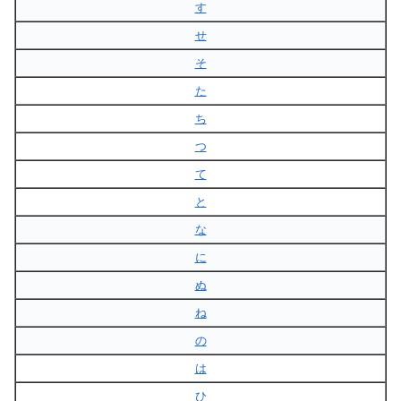
す
せ
そ
た
ち
つ
て
と
な
に
ぬ
ね
の
は
ひ