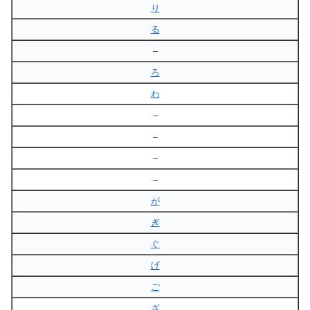
り
る
–
ろ
わ
–
–
–
–
が
ぎ
ぐ
げ
ご
ざ