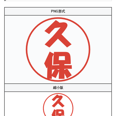
PNG形式
縮小版