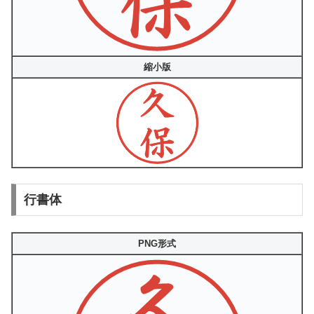
縮小版
行書体
PNG形式