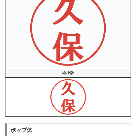
縮小版
ポップ体