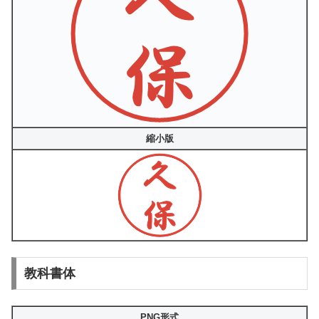
縮小版
教科書体
PNG形式