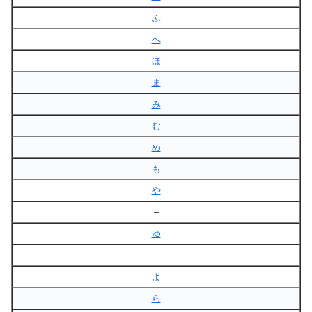
ふ
へ
ほ
ま
み
む
め
も
や
–
ゆ
–
よ
ら