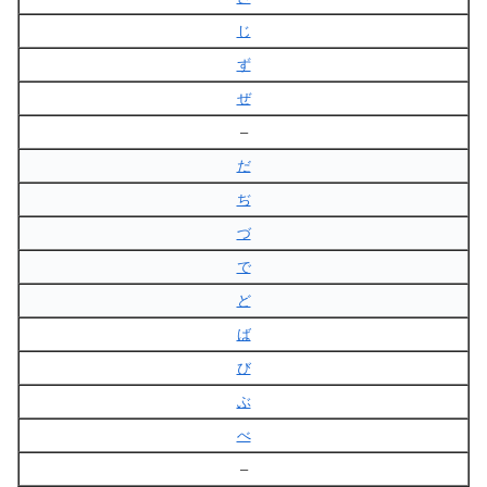
じ
ず
ぜ
–
だ
ぢ
づ
で
ど
ば
び
ぶ
べ
–