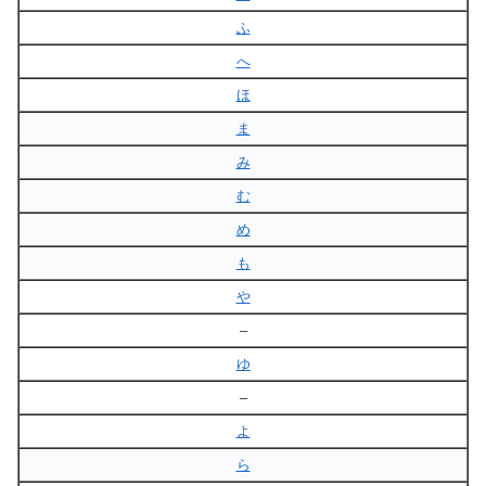
ふ
へ
ほ
ま
み
む
め
も
や
–
ゆ
–
よ
ら