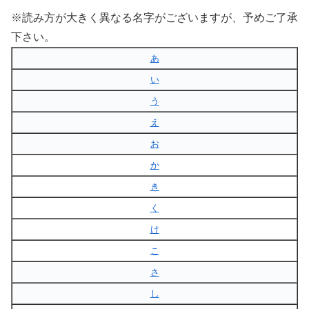
※読み方が大きく異なる名字がございますが、予めご了承
下さい。
あ
い
う
え
お
か
き
く
け
こ
さ
し