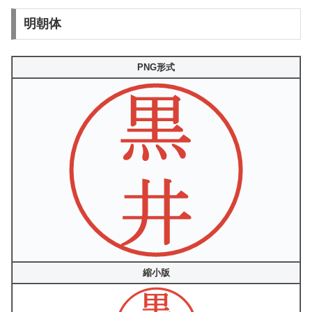
明朝体
PNG形式
縮小版