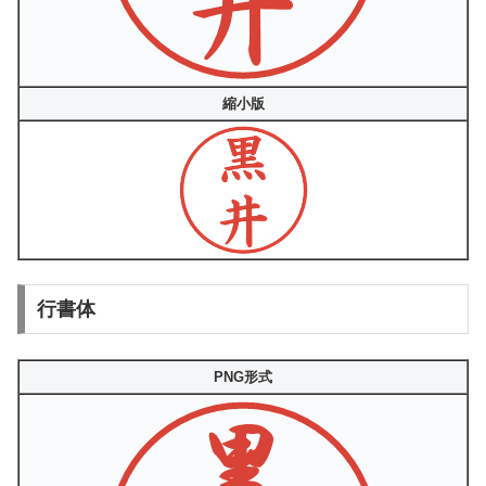
縮小版
行書体
PNG形式