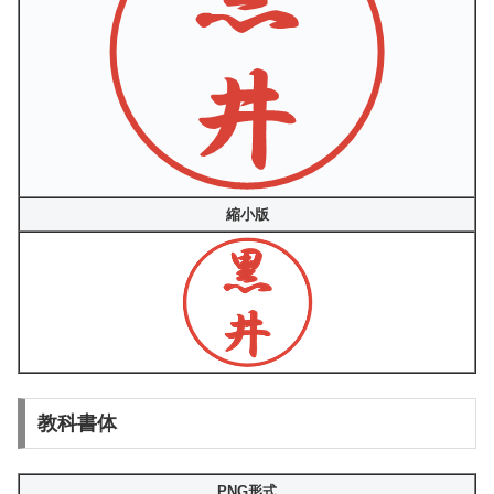
縮小版
教科書体
PNG形式