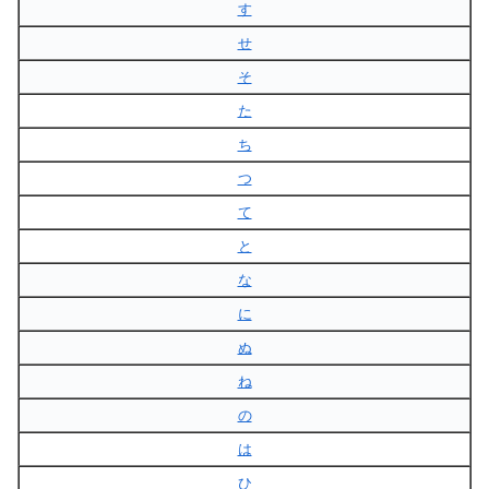
す
せ
そ
た
ち
つ
て
と
な
に
ぬ
ね
の
は
ひ