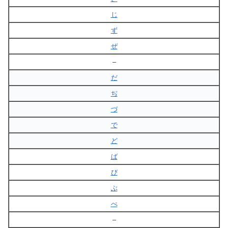
じ
ず
ぜ
–
だ
ぢ
づ
で
ど
ば
び
ぶ
べ
–