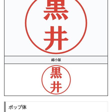
縮小版
ポップ体