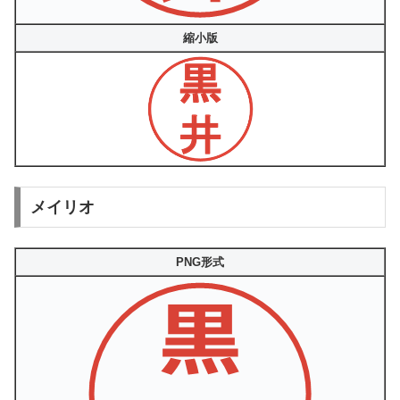
縮小版
メイリオ
PNG形式