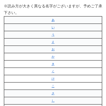
※読み方が大きく異なる名字がございますが、予めご了承
下さい。
あ
い
う
え
お
か
き
く
け
こ
さ
し