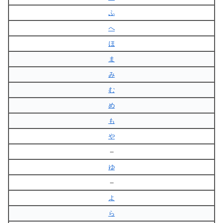
ふ
へ
ほ
ま
み
む
め
も
や
–
ゆ
–
よ
ら