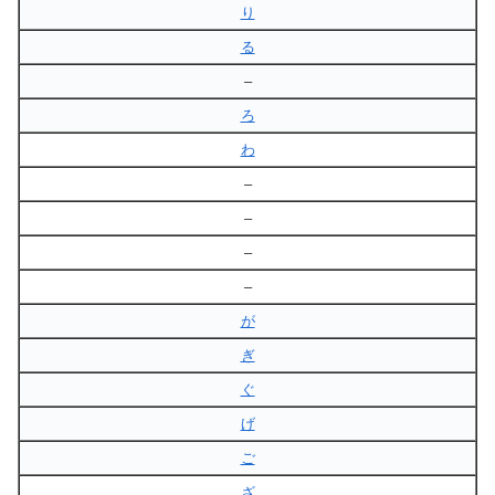
り
る
–
ろ
わ
–
–
–
–
が
ぎ
ぐ
げ
ご
ざ