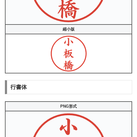
縮小版
行書体
PNG形式