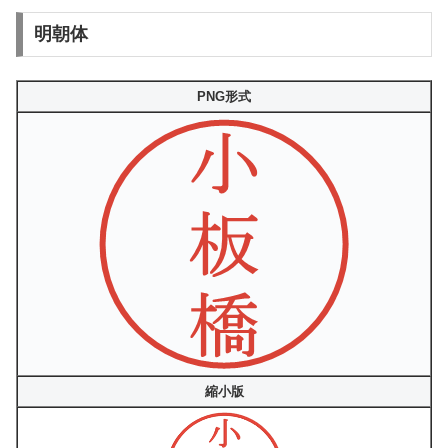
明朝体
PNG形式
縮小版