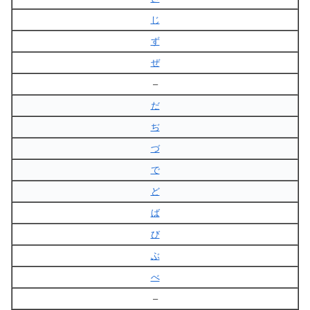
じ
ず
ぜ
–
だ
ぢ
づ
で
ど
ば
び
ぶ
べ
–