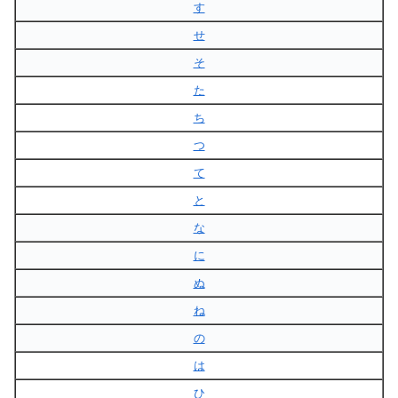
す
せ
そ
た
ち
つ
て
と
な
に
ぬ
ね
の
は
ひ