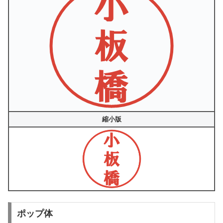
縮小版
ポップ体