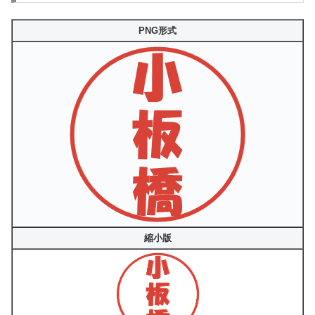
PNG形式
縮小版