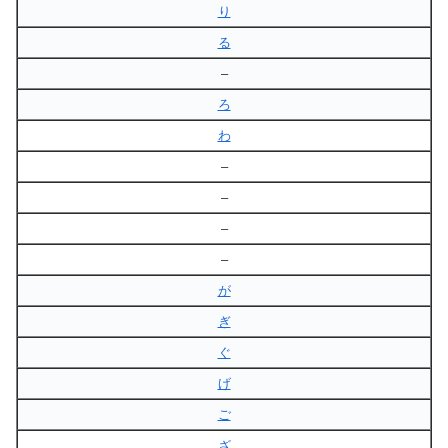
り
る
–
ろ
わ
–
–
–
–
が
ぎ
ぐ
げ
ご
ざ