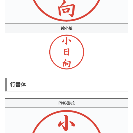
縮小版
行書体
PNG形式