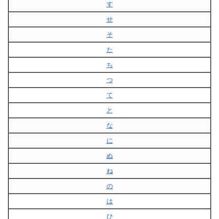
す
せ
そ
た
ち
つ
て
と
な
に
ぬ
ね
の
は
ひ