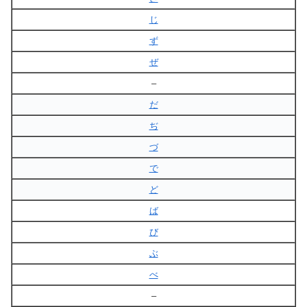
じ
ず
ぜ
–
だ
ぢ
づ
で
ど
ば
び
ぶ
べ
–