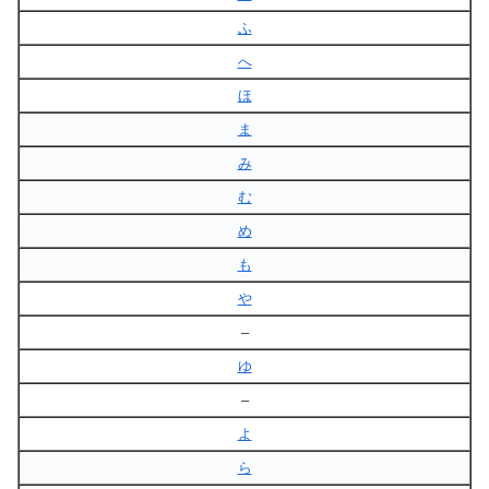
ふ
へ
ほ
ま
み
む
め
も
や
–
ゆ
–
よ
ら