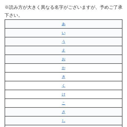
※読み方が大きく異なる名字がございますが、予めご了承
下さい。
あ
い
う
え
お
か
き
く
け
こ
さ
し