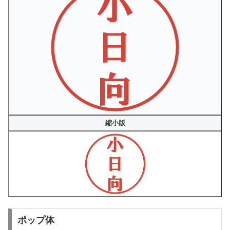
縮小版
ポップ体