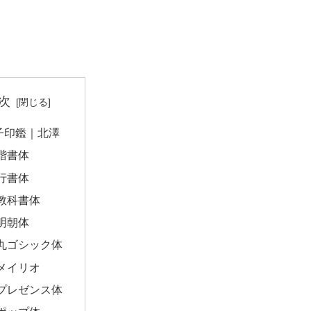
次
子印鑑｜北澤
楷書体
行書体
教科書体
明朝体
丸ゴシック体
メイリオ
プレゼンス体