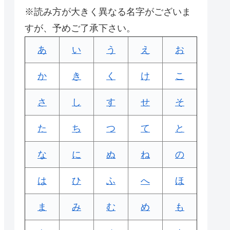
※読み方が大きく異なる名字がございま
すが、予めご了承下さい。
あ
い
う
え
お
か
き
く
け
こ
さ
し
す
せ
そ
た
ち
つ
て
と
な
に
ぬ
ね
の
は
ひ
ふ
へ
ほ
ま
み
む
め
も