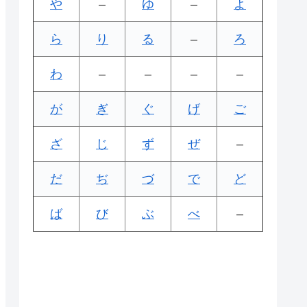
や
–
ゆ
–
よ
ら
り
る
–
ろ
わ
–
–
–
–
が
ぎ
ぐ
げ
ご
ざ
じ
ず
ぜ
–
だ
ぢ
づ
で
ど
ば
び
ぶ
べ
–