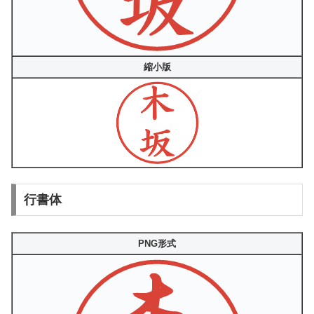
縮小版
行書体
PNG形式