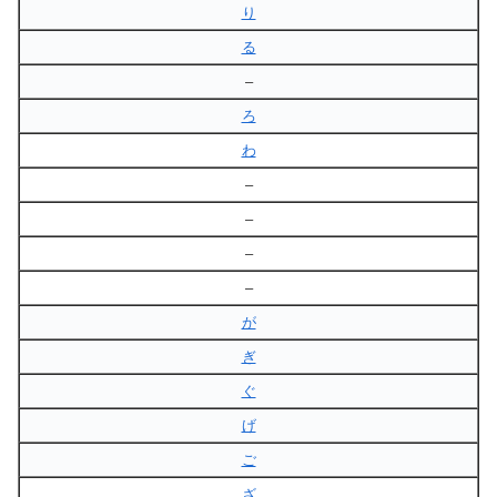
り
る
–
ろ
わ
–
–
–
–
が
ぎ
ぐ
げ
ご
ざ