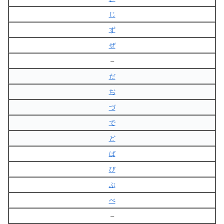
じ
ず
ぜ
–
だ
ぢ
づ
で
ど
ば
び
ぶ
べ
–