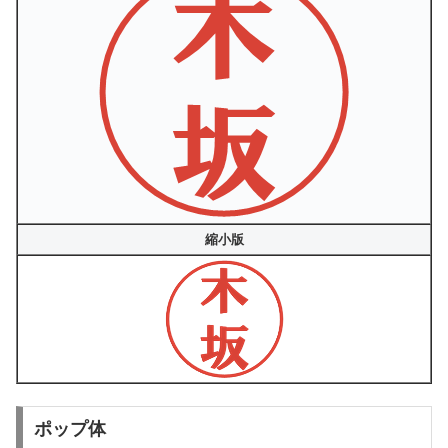
縮小版
ポップ体