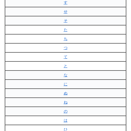
す
せ
そ
た
ち
つ
て
と
な
に
ぬ
ね
の
は
ひ