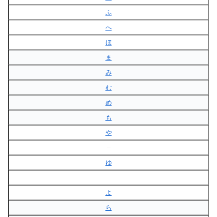
ふ
へ
ほ
ま
み
む
め
も
や
–
ゆ
–
よ
ら