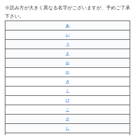
※読み方が大きく異なる名字がございますが、予めご了承
下さい。
あ
い
う
え
お
か
き
く
け
こ
さ
し