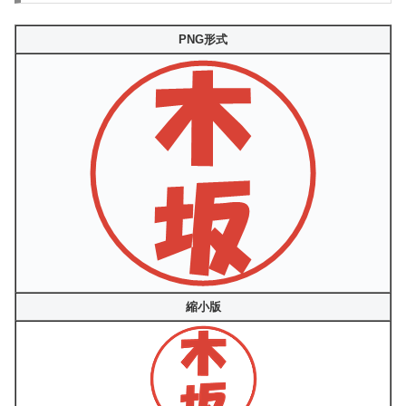
PNG形式
縮小版