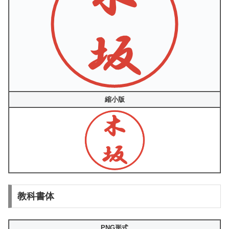
縮小版
教科書体
PNG形式