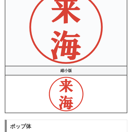
縮小版
ポップ体