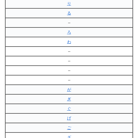
り
る
–
ろ
わ
–
–
–
–
が
ぎ
ぐ
げ
ご
ざ