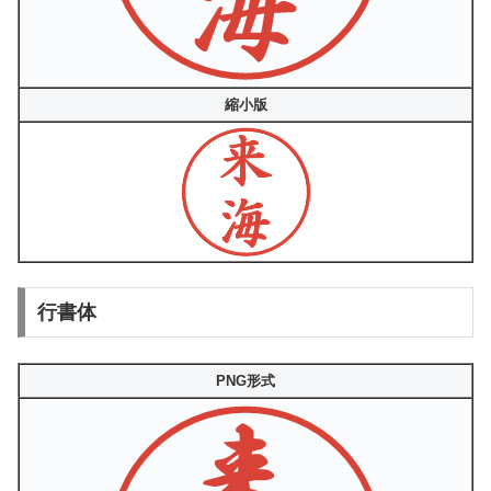
縮小版
行書体
PNG形式