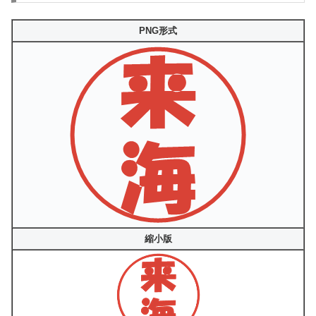
PNG形式
縮小版