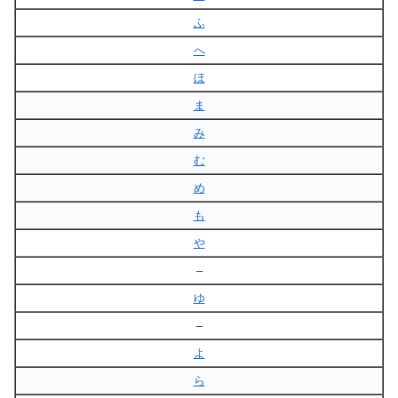
ふ
へ
ほ
ま
み
む
め
も
や
–
ゆ
–
よ
ら