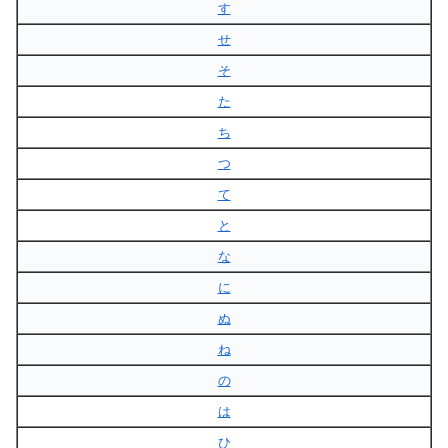
す
せ
そ
た
ち
つ
て
と
な
に
ぬ
ね
の
は
ひ