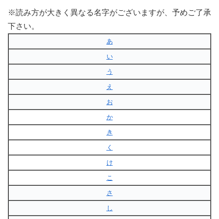
※読み方が大きく異なる名字がございますが、予めご了承
下さい。
あ
い
う
え
お
か
き
く
け
こ
さ
し