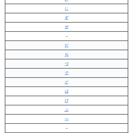
じ
ず
ぜ
–
だ
ぢ
づ
で
ど
ば
び
ぶ
べ
–