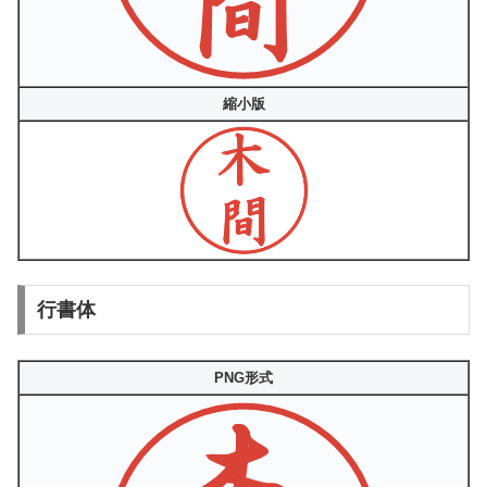
縮小版
行書体
PNG形式