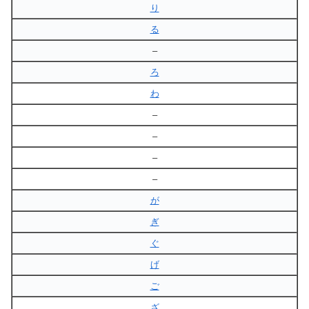
り
る
–
ろ
わ
–
–
–
–
が
ぎ
ぐ
げ
ご
ざ