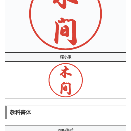
縮小版
教科書体
PNG形式