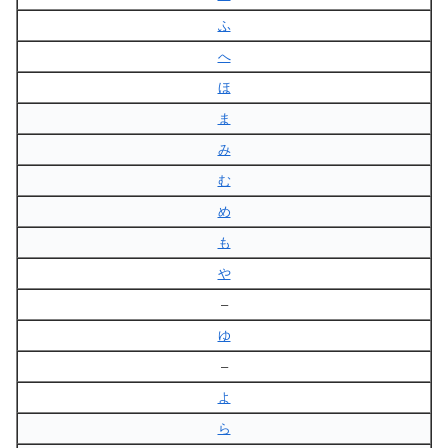
ふ
へ
ほ
ま
み
む
め
も
や
–
ゆ
–
よ
ら