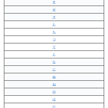
す
せ
そ
た
ち
つ
て
と
な
に
ぬ
ね
の
は
ひ