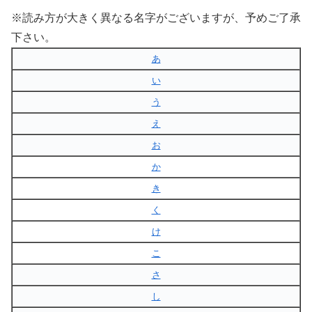
※読み方が大きく異なる名字がございますが、予めご了承
下さい。
あ
い
う
え
お
か
き
く
け
こ
さ
し