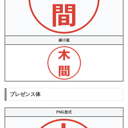
縮小版
プレゼンス体
PNG形式