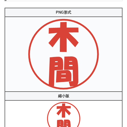
PNG形式
縮小版