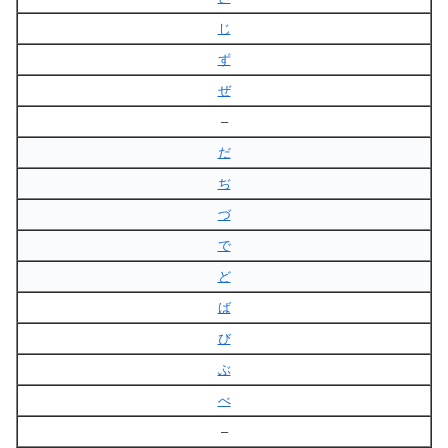
じ
ず
ぜ
–
だ
ぢ
づ
で
ど
ば
び
ぶ
べ
–