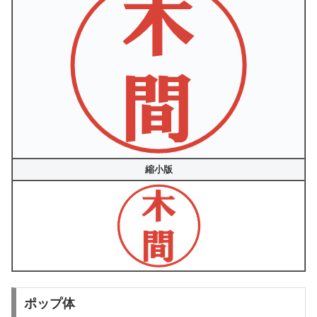
縮小版
ポップ体