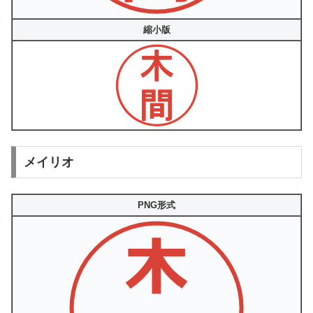
縮小版
メイリオ
PNG形式