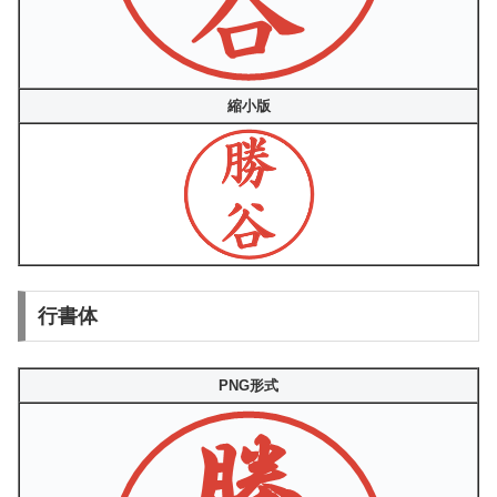
縮小版
行書体
PNG形式