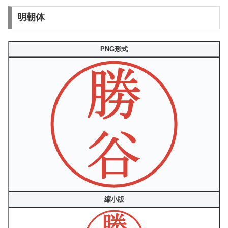
明朝体
PNG形式
縮小版