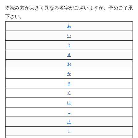
※読み方が大きく異なる名字がございますが、予めご了承
下さい。
あ
い
う
え
お
か
き
く
け
こ
さ
し