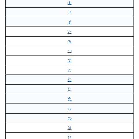
す
せ
そ
た
ち
つ
て
と
な
に
ぬ
ね
の
は
ひ