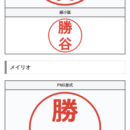
縮小版
メイリオ
PNG形式