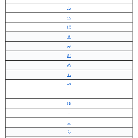
ふ
へ
ほ
ま
み
む
め
も
や
–
ゆ
–
よ
ら