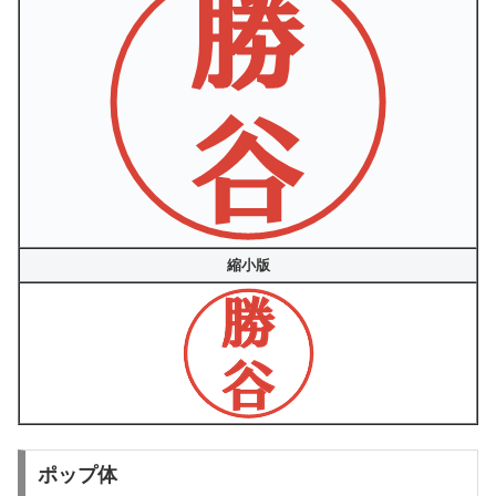
縮小版
ポップ体