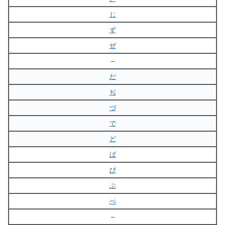
じ
ず
ぜ
–
だ
ぢ
づ
で
ど
ば
び
ぶ
べ
–