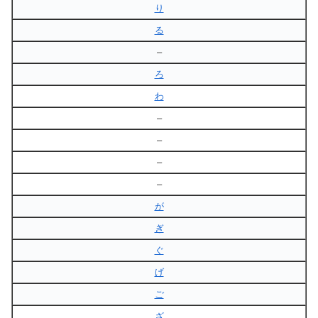
り
る
–
ろ
わ
–
–
–
–
が
ぎ
ぐ
げ
ご
ざ