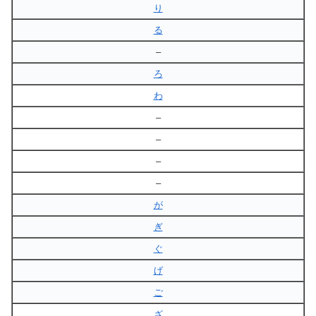
り
る
–
ろ
わ
–
–
–
–
が
ぎ
ぐ
げ
ご
ざ