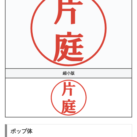
縮小版
ポップ体