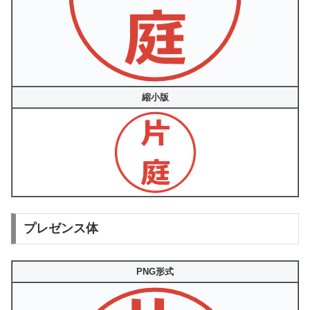
縮小版
プレゼンス体
PNG形式