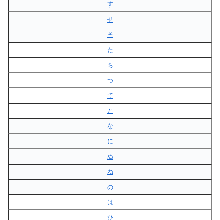
す
せ
そ
た
ち
つ
て
と
な
に
ぬ
ね
の
は
ひ