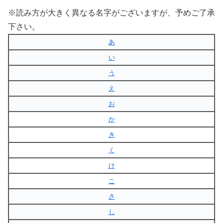
※読み方が大きく異なる名字がございますが、予めご了承
下さい。
あ
い
う
え
お
か
き
く
け
こ
さ
し