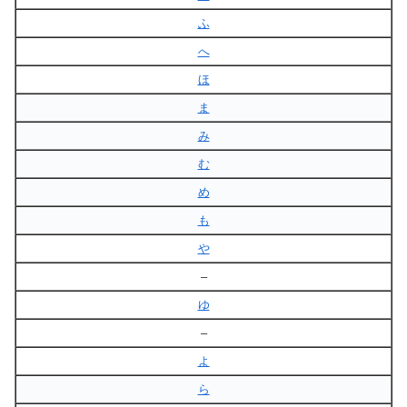
ふ
へ
ほ
ま
み
む
め
も
や
–
ゆ
–
よ
ら