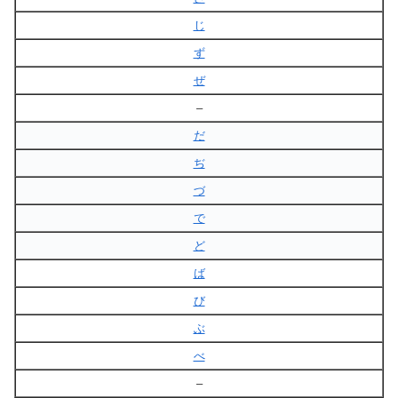
じ
ず
ぜ
–
だ
ぢ
づ
で
ど
ば
び
ぶ
べ
–