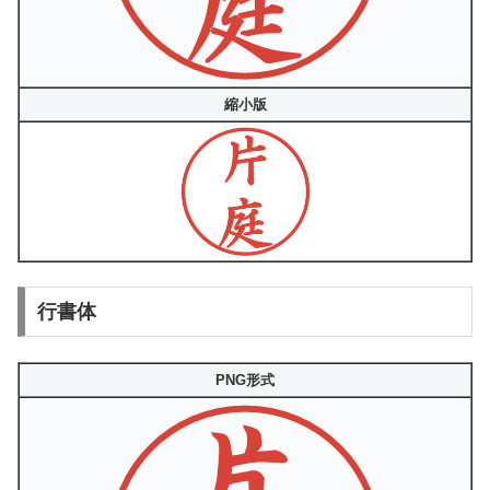
縮小版
行書体
PNG形式