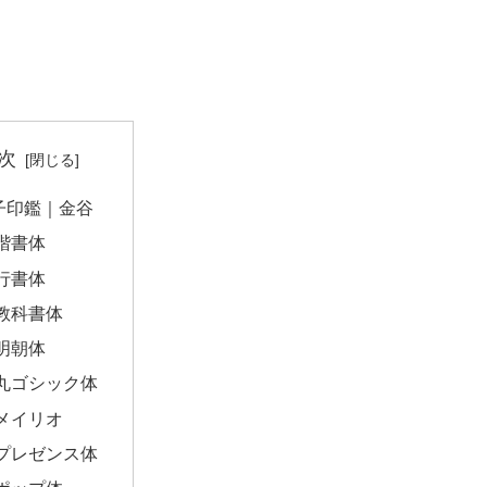
次
子印鑑｜金谷
楷書体
行書体
教科書体
明朝体
丸ゴシック体
メイリオ
プレゼンス体