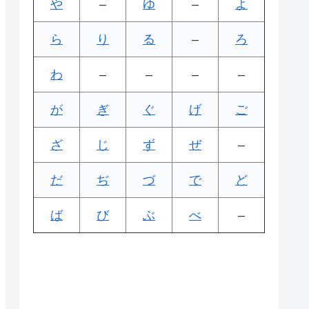
や
–
ゆ
–
よ
ら
り
る
–
ろ
わ
–
–
–
–
が
ぎ
ぐ
げ
ご
ざ
じ
ず
ぜ
–
だ
ぢ
づ
で
ど
ば
び
ぶ
べ
–