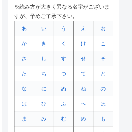
※読み方が大きく異なる名字がございま
すが、予めご了承下さい。
あ
い
う
え
お
か
き
く
け
こ
さ
し
す
せ
そ
た
ち
つ
て
と
な
に
ぬ
ね
の
は
ひ
ふ
へ
ほ
ま
み
む
め
も