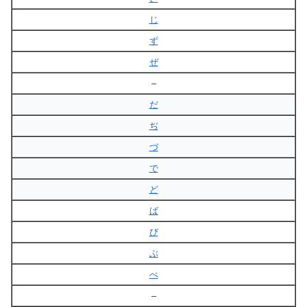
じ
ず
ぜ
–
だ
ぢ
づ
で
ど
ば
び
ぶ
べ
–