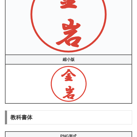
縮小版
教科書体
PNG形式