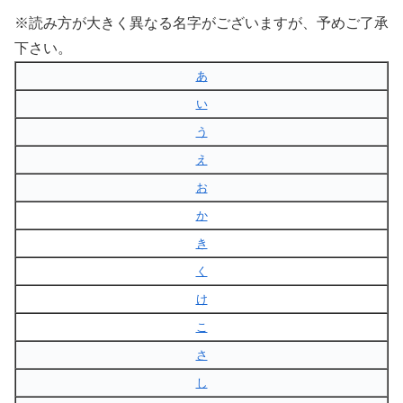
※読み方が大きく異なる名字がございますが、予めご了承
下さい。
あ
い
う
え
お
か
き
く
け
こ
さ
し