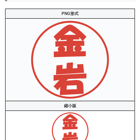
PNG形式
縮小版