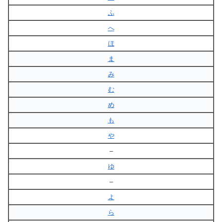
ふ
へ
ほ
ま
み
む
め
も
や
–
ゆ
–
よ
ら