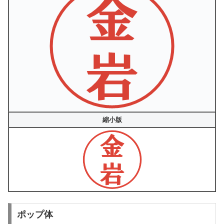
縮小版
ポップ体