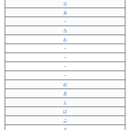
り
る
–
ろ
わ
–
–
–
–
が
ぎ
ぐ
げ
ご
ざ