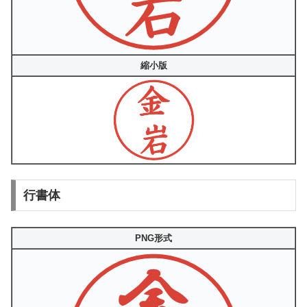
縮小版
行書体
PNG形式