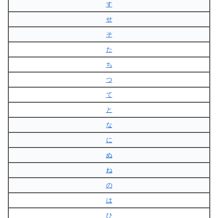
す
せ
そ
た
ち
つ
て
と
な
に
ぬ
ね
の
は
ひ