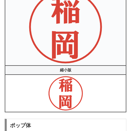
縮小版
ポップ体