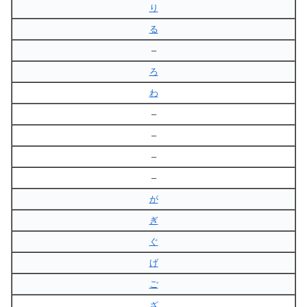
り
る
–
ろ
わ
–
–
–
–
が
ぎ
ぐ
げ
ご
ざ