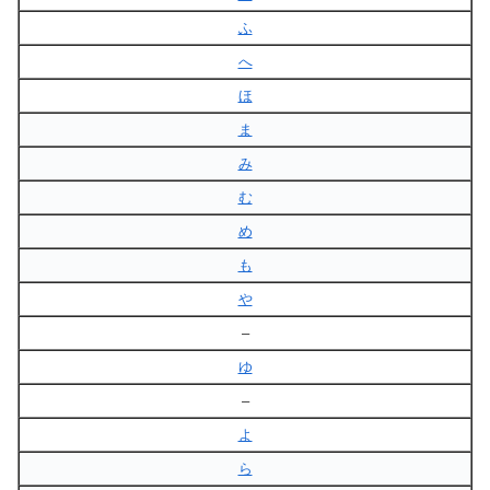
ふ
へ
ほ
ま
み
む
め
も
や
–
ゆ
–
よ
ら