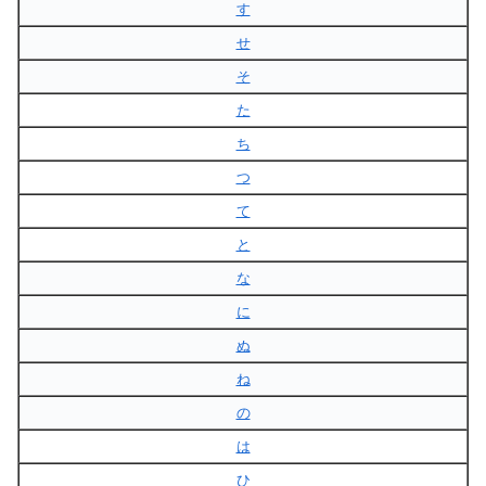
す
せ
そ
た
ち
つ
て
と
な
に
ぬ
ね
の
は
ひ