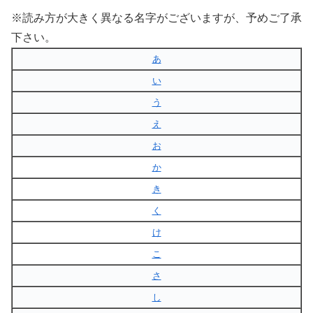
※読み方が大きく異なる名字がございますが、予めご了承
下さい。
あ
い
う
え
お
か
き
く
け
こ
さ
し