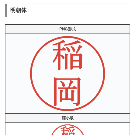
明朝体
PNG形式
縮小版