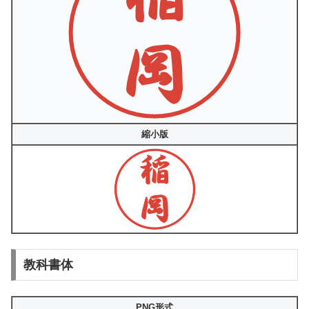
縮小版
教科書体
PNG形式