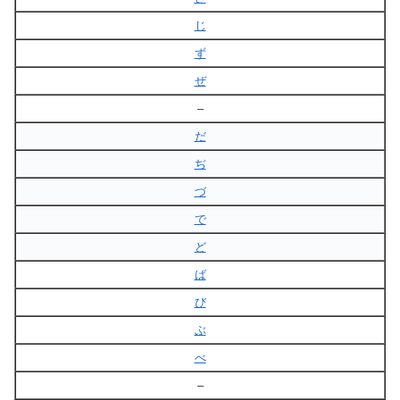
じ
ず
ぜ
–
だ
ぢ
づ
で
ど
ば
び
ぶ
べ
–