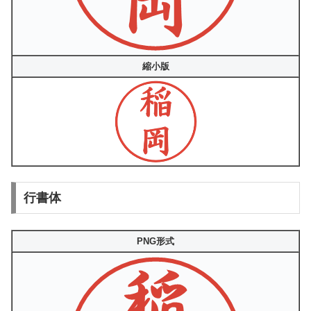
縮小版
行書体
PNG形式