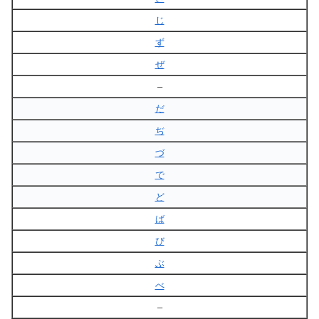
じ
ず
ぜ
–
だ
ぢ
づ
で
ど
ば
び
ぶ
べ
–