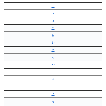
ふ
へ
ほ
ま
み
む
め
も
や
–
ゆ
–
よ
ら