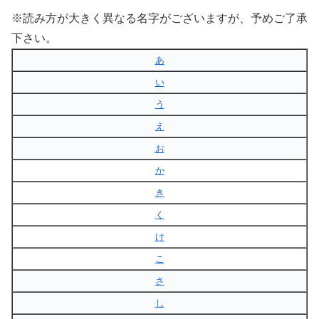
※読み方が大きく異なる名字がございますが、予めご了承
下さい。
あ
い
う
え
お
か
き
く
け
こ
さ
し