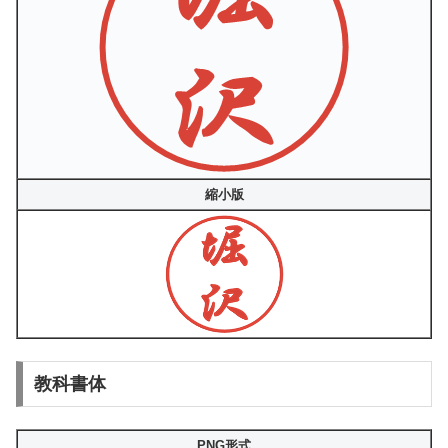
縮小版
教科書体
PNG形式