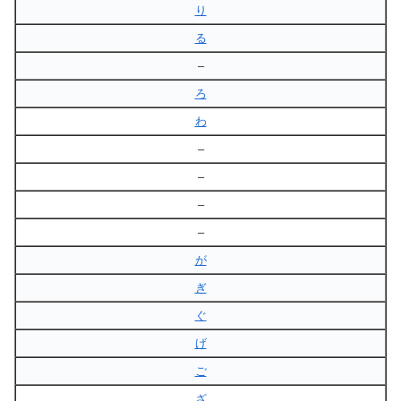
り
る
–
ろ
わ
–
–
–
–
が
ぎ
ぐ
げ
ご
ざ