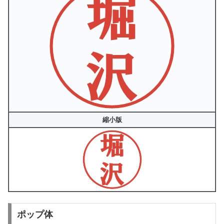
縮小版
ポップ体