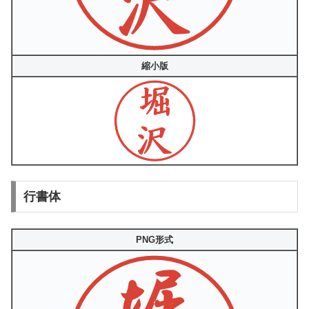
縮小版
行書体
PNG形式