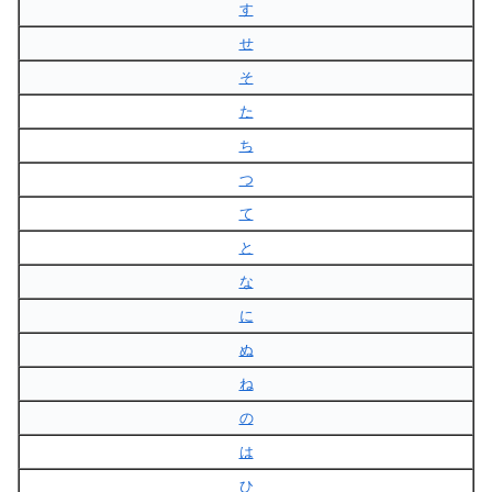
す
せ
そ
た
ち
つ
て
と
な
に
ぬ
ね
の
は
ひ