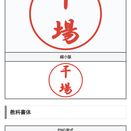
縮小版
教科書体
PNG形式