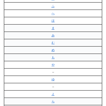
ふ
へ
ほ
ま
み
む
め
も
や
–
ゆ
–
よ
ら