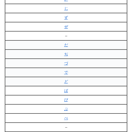
じ
ず
ぜ
–
だ
ぢ
づ
で
ど
ば
び
ぶ
べ
–