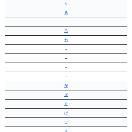
り
る
–
ろ
わ
–
–
–
–
が
ぎ
ぐ
げ
ご
ざ