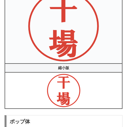
縮小版
ポップ体