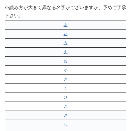
※読み方が大きく異なる名字がございますが、予めご了承
下さい。
あ
い
う
え
お
か
き
く
け
こ
さ
し