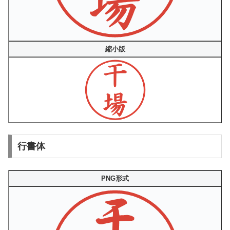
縮小版
行書体
PNG形式