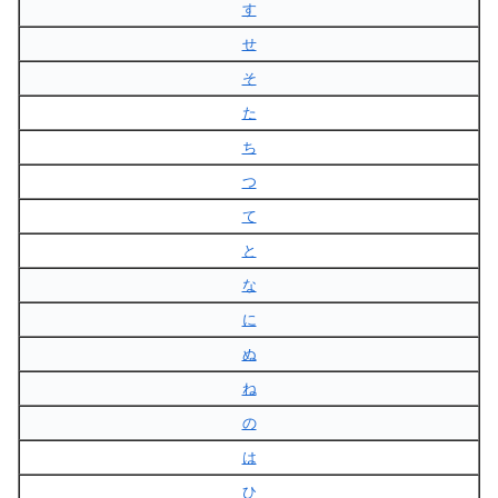
す
せ
そ
た
ち
つ
て
と
な
に
ぬ
ね
の
は
ひ