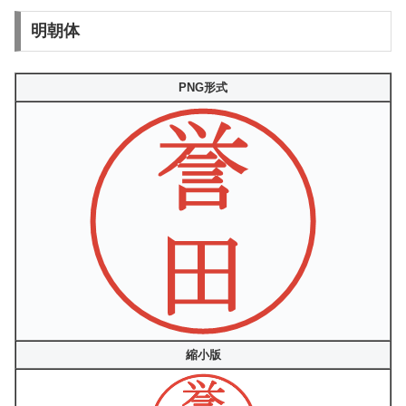
明朝体
PNG形式
縮小版