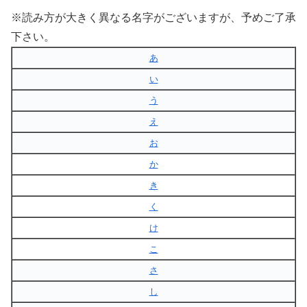
※読み方が大きく異なる名字がございますが、予めご了承
下さい。
あ
い
う
え
お
か
き
く
け
こ
さ
し