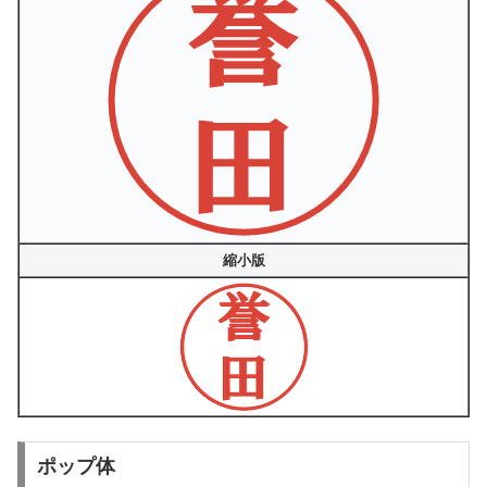
縮小版
ポップ体