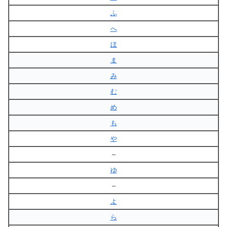
ふ
へ
ほ
ま
み
む
め
も
や
–
ゆ
–
よ
ら