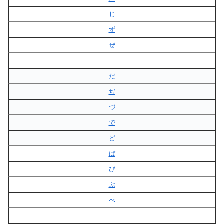
じ
ず
ぜ
–
だ
ぢ
づ
で
ど
ば
び
ぶ
べ
–