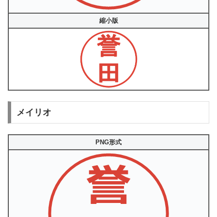
縮小版
メイリオ
PNG形式