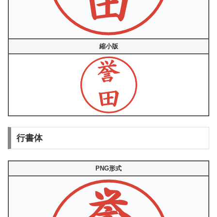
縮小版
行書体
PNG形式