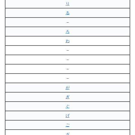
り
る
–
ろ
わ
–
–
–
–
が
ぎ
ぐ
げ
ご
ざ