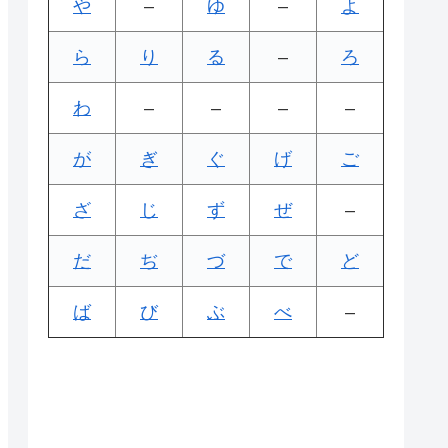
や
–
ゆ
–
よ
ら
り
る
–
ろ
わ
–
–
–
–
が
ぎ
ぐ
げ
ご
ざ
じ
ず
ぜ
–
だ
ぢ
づ
で
ど
ば
び
ぶ
べ
–