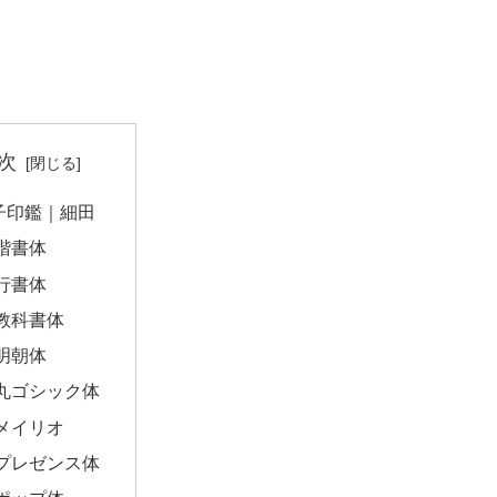
次
子印鑑｜細田
楷書体
行書体
教科書体
明朝体
丸ゴシック体
メイリオ
プレゼンス体