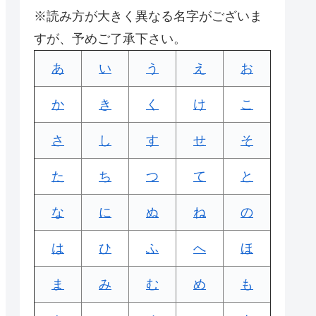
※読み方が大きく異なる名字がございま
すが、予めご了承下さい。
あ
い
う
え
お
か
き
く
け
こ
さ
し
す
せ
そ
た
ち
つ
て
と
な
に
ぬ
ね
の
は
ひ
ふ
へ
ほ
ま
み
む
め
も