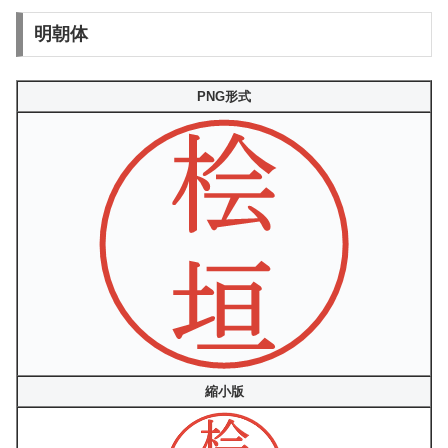
明朝体
PNG形式
縮小版