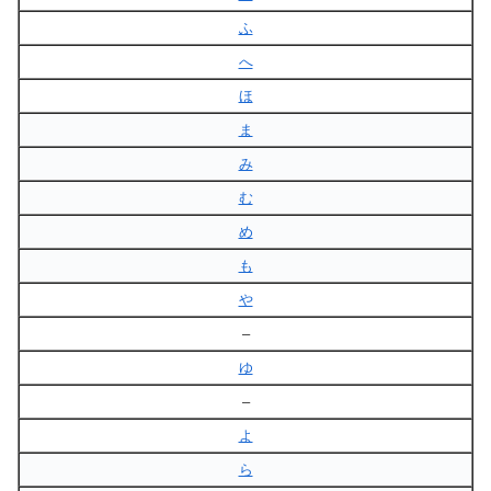
ふ
へ
ほ
ま
み
む
め
も
や
–
ゆ
–
よ
ら