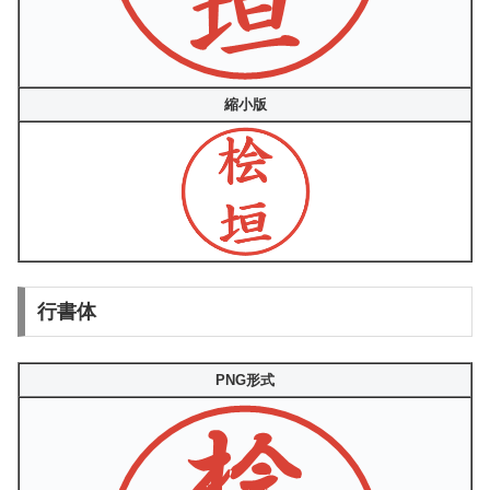
縮小版
行書体
PNG形式