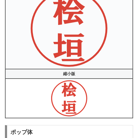
縮小版
ポップ体