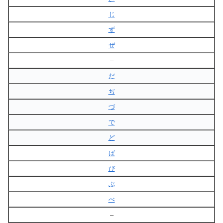
じ
ず
ぜ
–
だ
ぢ
づ
で
ど
ば
び
ぶ
べ
–