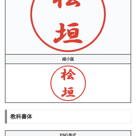
縮小版
教科書体
PNG形式