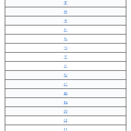
す
せ
そ
た
ち
つ
て
と
な
に
ぬ
ね
の
は
ひ