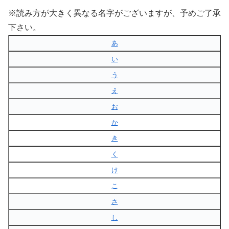
※読み方が大きく異なる名字がございますが、予めご了承
下さい。
あ
い
う
え
お
か
き
く
け
こ
さ
し