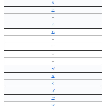
り
る
–
ろ
わ
–
–
–
–
が
ぎ
ぐ
げ
ご
ざ