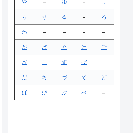
や
–
ゆ
–
よ
ら
り
る
–
ろ
わ
–
–
–
–
が
ぎ
ぐ
げ
ご
ざ
じ
ず
ぜ
–
だ
ぢ
づ
で
ど
ば
び
ぶ
べ
–