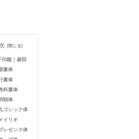
次
子印鑑｜菱田
楷書体
行書体
教科書体
明朝体
丸ゴシック体
メイリオ
プレゼンス体