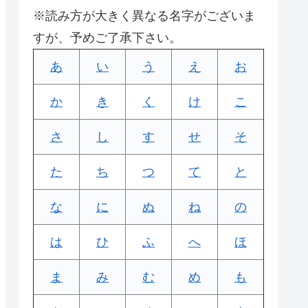
※読み方が大きく異なる名字がございま
すが、予めご了承下さい。
あ
い
う
え
お
か
き
く
け
こ
さ
し
す
せ
そ
た
ち
つ
て
と
な
に
ぬ
ね
の
は
ひ
ふ
へ
ほ
ま
み
む
め
も