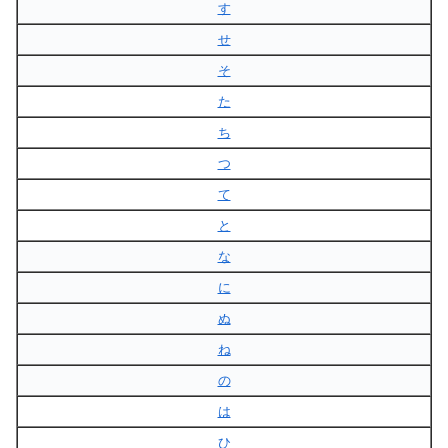
す
せ
そ
た
ち
つ
て
と
な
に
ぬ
ね
の
は
ひ