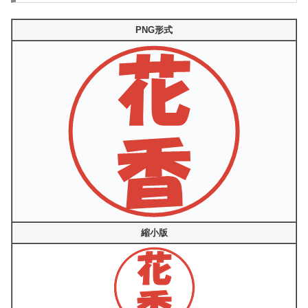
PNG形式
縮小版