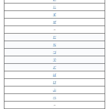
じ
ず
ぜ
–
だ
ぢ
づ
で
ど
ば
び
ぶ
べ
–