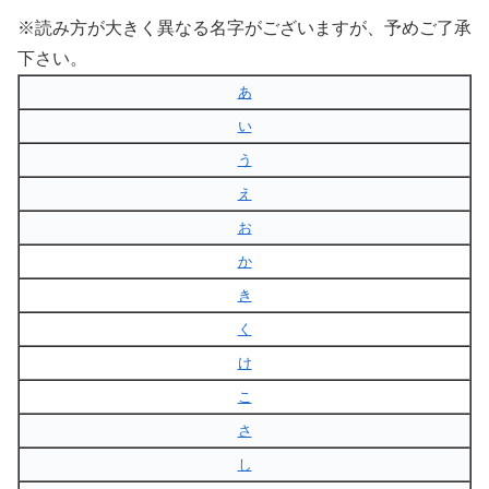
※読み方が大きく異なる名字がございますが、予めご了承
下さい。
あ
い
う
え
お
か
き
く
け
こ
さ
し