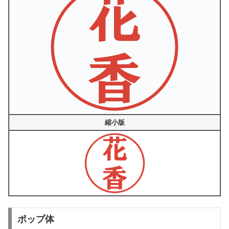
縮小版
ポップ体