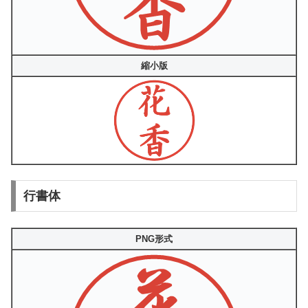
縮小版
行書体
PNG形式