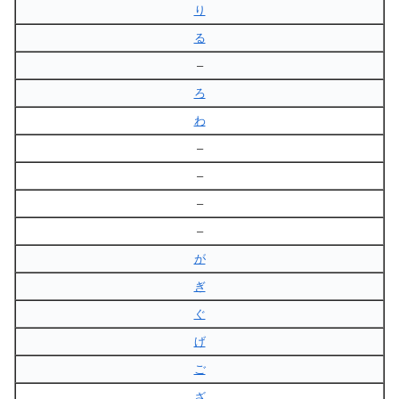
り
る
–
ろ
わ
–
–
–
–
が
ぎ
ぐ
げ
ご
ざ