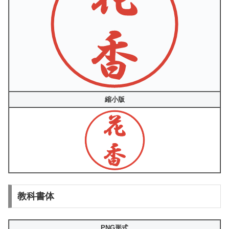
縮小版
教科書体
PNG形式