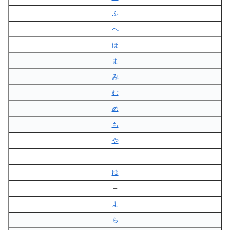
ふ
へ
ほ
ま
み
む
め
も
や
–
ゆ
–
よ
ら