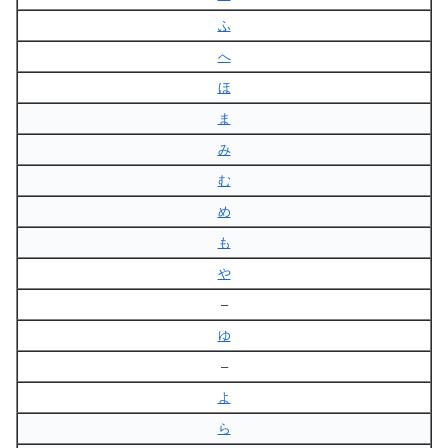
ふ
へ
ほ
ま
み
む
め
も
や
–
ゆ
–
よ
ら