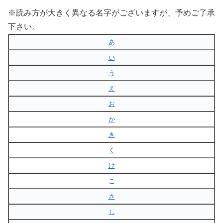
※読み方が大きく異なる名字がございますが、予めご了承
下さい。
あ
い
う
え
お
か
き
く
け
こ
さ
し