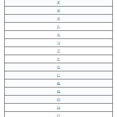
す
せ
そ
た
ち
つ
て
と
な
に
ぬ
ね
の
は
ひ