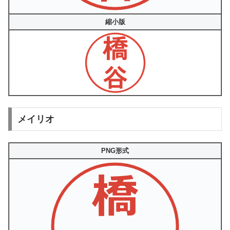
縮小版
メイリオ
PNG形式