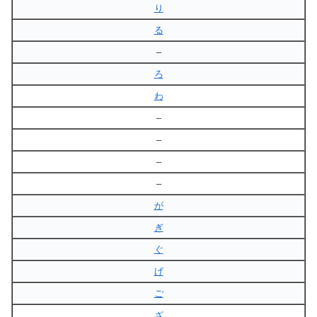
り
る
–
ろ
わ
–
–
–
–
が
ぎ
ぐ
げ
ご
ざ