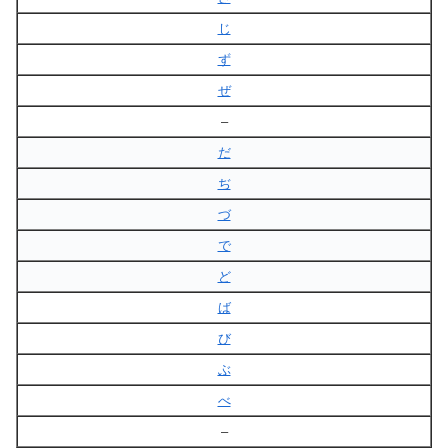
じ
ず
ぜ
–
だ
ぢ
づ
で
ど
ば
び
ぶ
べ
–