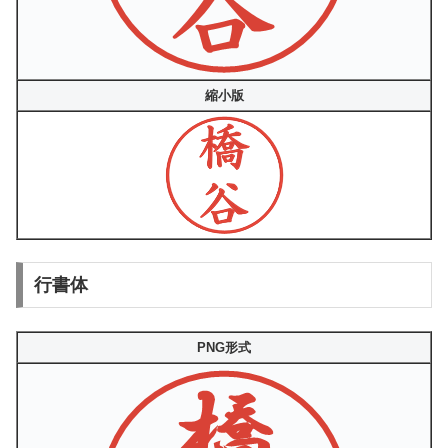
縮小版
行書体
PNG形式