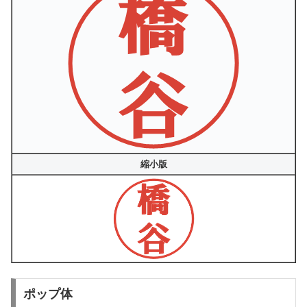
縮小版
ポップ体