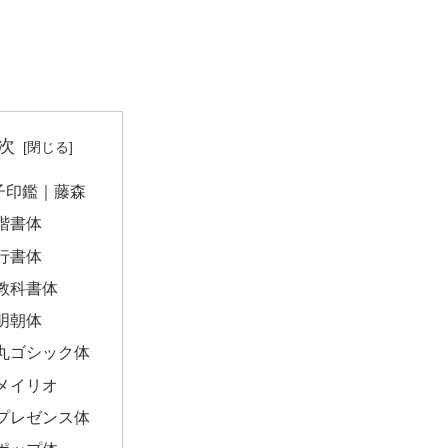
次
子印鑑｜藤森
楷書体
行書体
教科書体
明朝体
丸ゴシック体
メイリオ
プレゼンス体