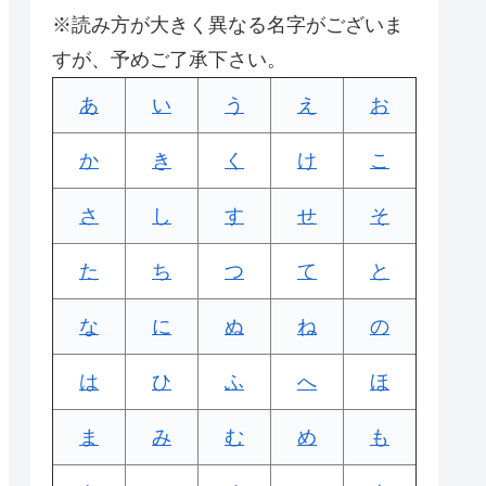
※読み方が大きく異なる名字がございま
すが、予めご了承下さい。
あ
い
う
え
お
か
き
く
け
こ
さ
し
す
せ
そ
た
ち
つ
て
と
な
に
ぬ
ね
の
は
ひ
ふ
へ
ほ
ま
み
む
め
も