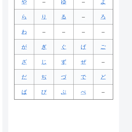
や
–
ゆ
–
よ
ら
り
る
–
ろ
わ
–
–
–
–
が
ぎ
ぐ
げ
ご
ざ
じ
ず
ぜ
–
だ
ぢ
づ
で
ど
ば
び
ぶ
べ
–