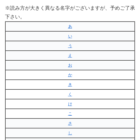
※読み方が大きく異なる名字がございますが、予めご了承
下さい。
あ
い
う
え
お
か
き
く
け
こ
さ
し