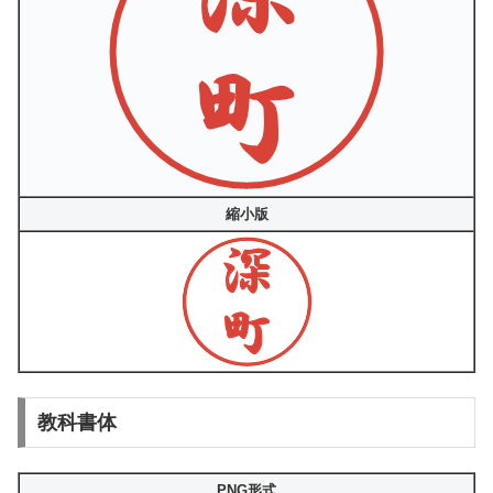
縮小版
教科書体
PNG形式