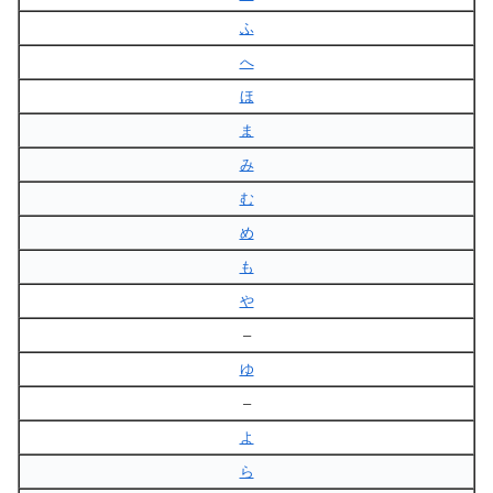
ふ
へ
ほ
ま
み
む
め
も
や
–
ゆ
–
よ
ら