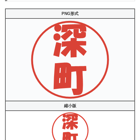
PNG形式
縮小版