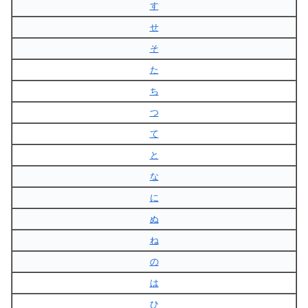
す
せ
そ
た
ち
つ
て
と
な
に
ぬ
ね
の
は
ひ