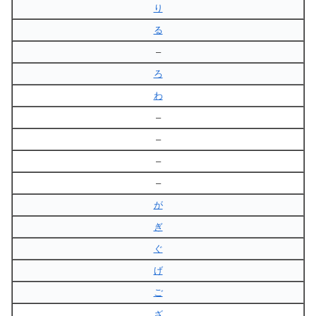
り
る
–
ろ
わ
–
–
–
–
が
ぎ
ぐ
げ
ご
ざ