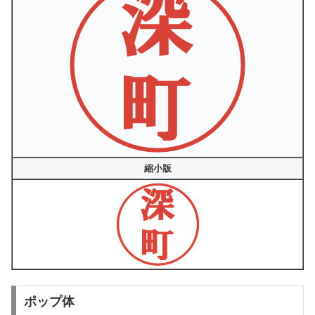
縮小版
ポップ体