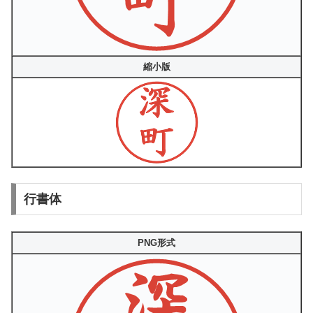
縮小版
行書体
PNG形式