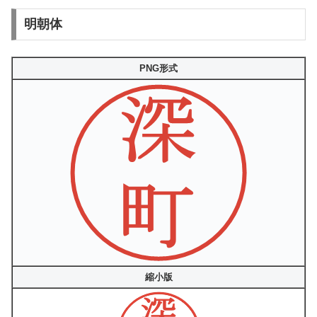
明朝体
PNG形式
縮小版