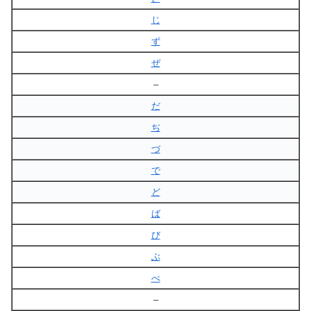
じ
ず
ぜ
–
だ
ぢ
づ
で
ど
ば
び
ぶ
べ
–