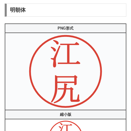
明朝体
PNG形式
縮小版