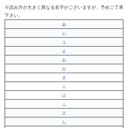
※読み方が大きく異なる名字がございますが、予めご了承
下さい。
あ
い
う
え
お
か
き
く
け
こ
さ
し