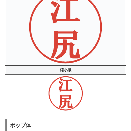
縮小版
ポップ体