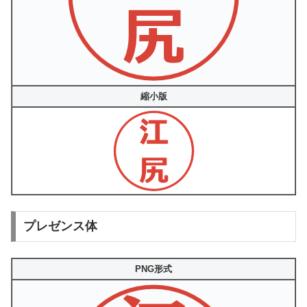
縮小版
プレゼンス体
PNG形式