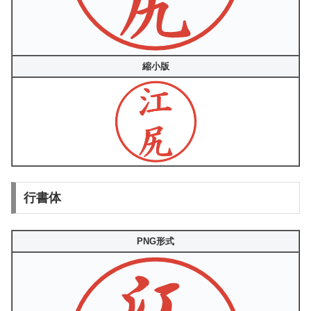
縮小版
行書体
PNG形式