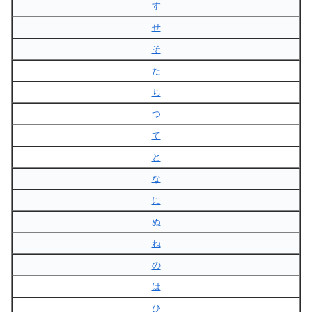
す
せ
そ
た
ち
つ
て
と
な
に
ぬ
ね
の
は
ひ