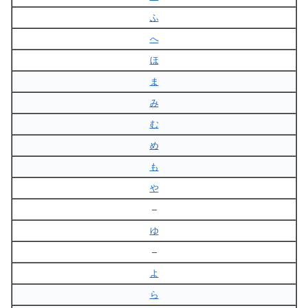
ふ
へ
ほ
ま
み
む
め
も
や
–
ゆ
–
よ
ら