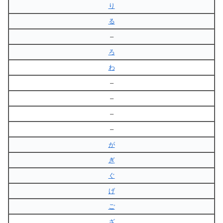
り
る
–
ろ
わ
–
–
–
–
が
ぎ
ぐ
げ
ご
ざ