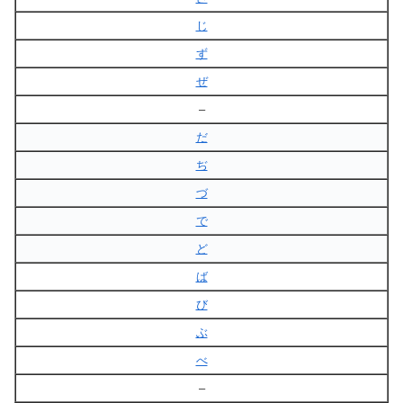
じ
ず
ぜ
–
だ
ぢ
づ
で
ど
ば
び
ぶ
べ
–