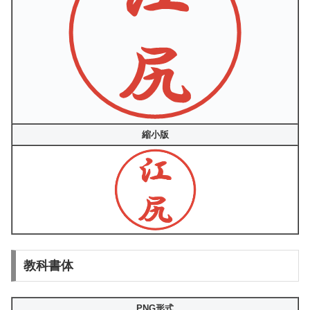
縮小版
教科書体
PNG形式