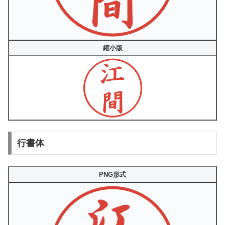
縮小版
行書体
PNG形式