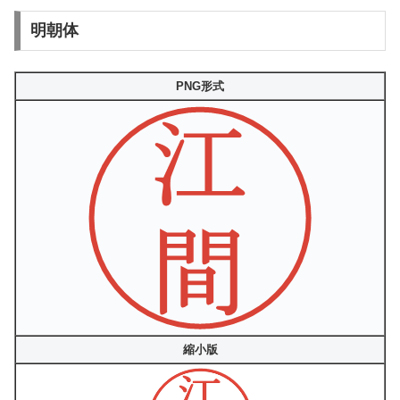
明朝体
PNG形式
縮小版