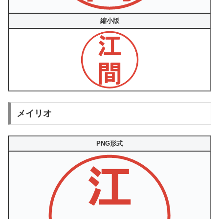
縮小版
メイリオ
PNG形式