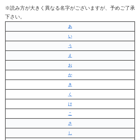
※読み方が大きく異なる名字がございますが、予めご了承
下さい。
あ
い
う
え
お
か
き
く
け
こ
さ
し