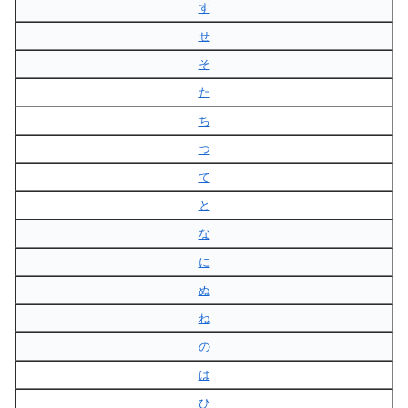
す
せ
そ
た
ち
つ
て
と
な
に
ぬ
ね
の
は
ひ