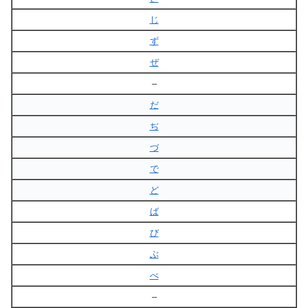
じ
ず
ぜ
–
だ
ぢ
づ
で
ど
ば
び
ぶ
べ
–