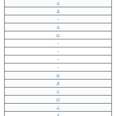
り
る
–
ろ
わ
–
–
–
–
が
ぎ
ぐ
げ
ご
ざ