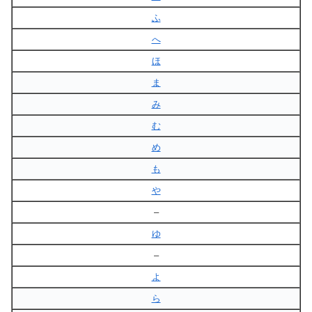
ふ
へ
ほ
ま
み
む
め
も
や
–
ゆ
–
よ
ら