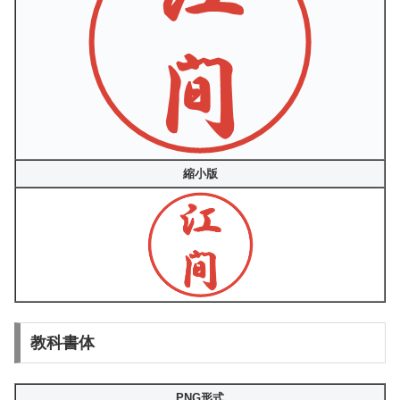
縮小版
教科書体
PNG形式