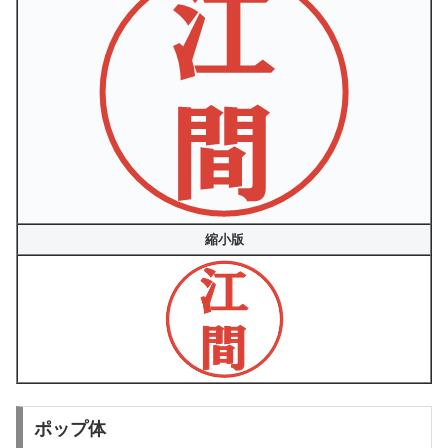
縮小版
ポップ体