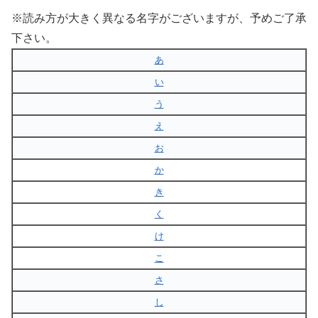
※読み方が大きく異なる名字がございますが、予めご了承
下さい。
あ
い
う
え
お
か
き
く
け
こ
さ
し