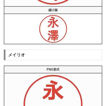
縮小版
メイリオ
PNG形式