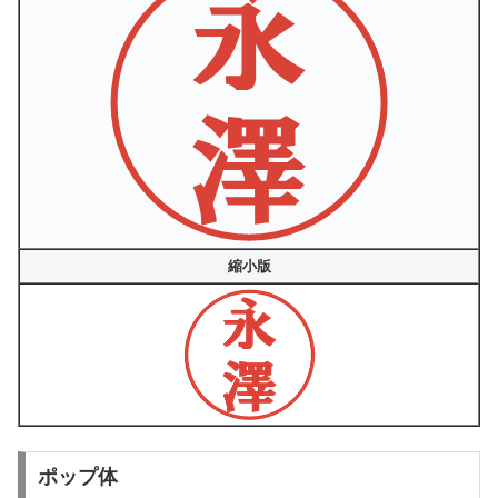
縮小版
ポップ体