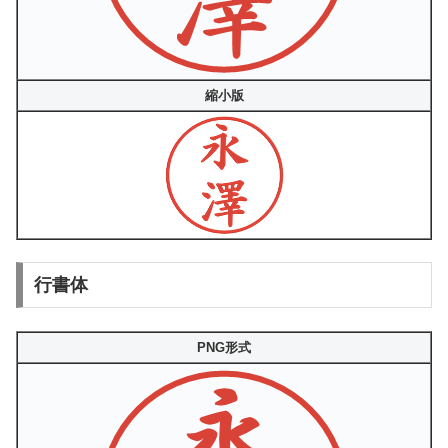
縮小版
行書体
PNG形式