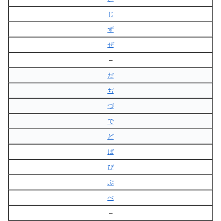
じ
ず
ぜ
–
だ
ぢ
づ
で
ど
ば
び
ぶ
べ
–