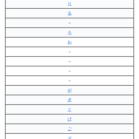
り
る
–
ろ
わ
–
–
–
–
が
ぎ
ぐ
げ
ご
ざ