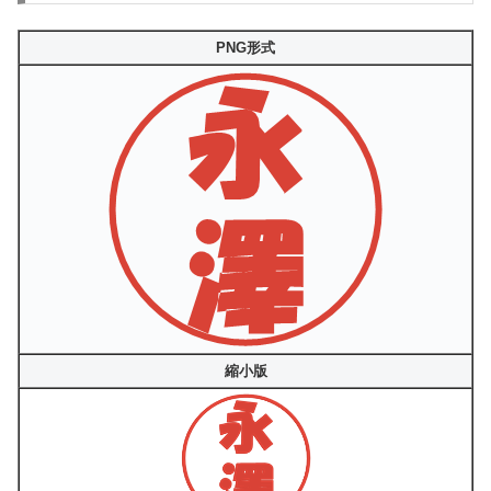
PNG形式
縮小版