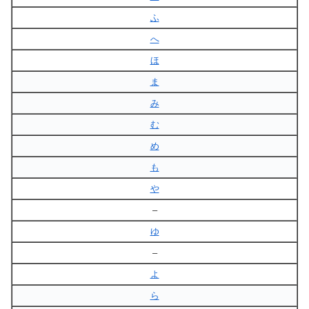
ふ
へ
ほ
ま
み
む
め
も
や
–
ゆ
–
よ
ら