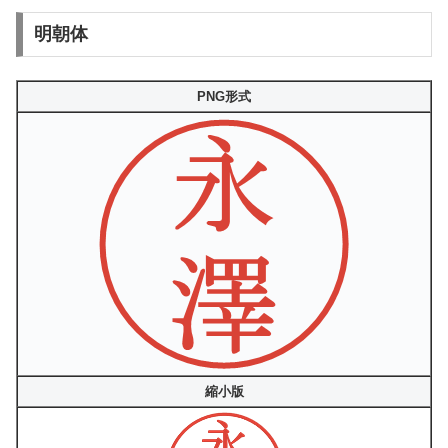
明朝体
PNG形式
縮小版