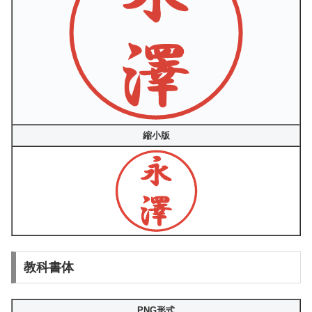
縮小版
教科書体
PNG形式