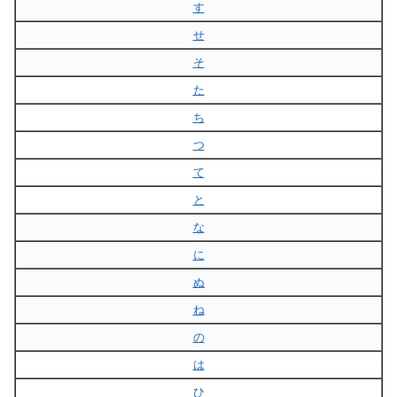
す
せ
そ
た
ち
つ
て
と
な
に
ぬ
ね
の
は
ひ