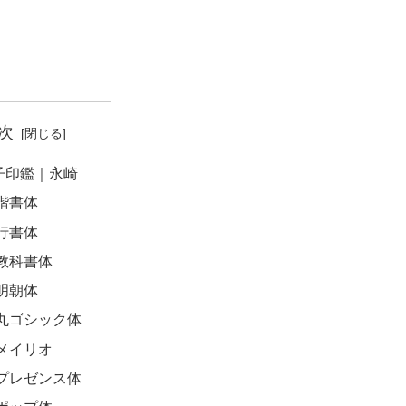
次
子印鑑｜永崎
楷書体
行書体
教科書体
明朝体
丸ゴシック体
メイリオ
プレゼンス体