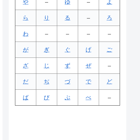
や
–
ゆ
–
よ
ら
り
る
–
ろ
わ
–
–
–
–
が
ぎ
ぐ
げ
ご
ざ
じ
ず
ぜ
–
だ
ぢ
づ
で
ど
ば
び
ぶ
べ
–