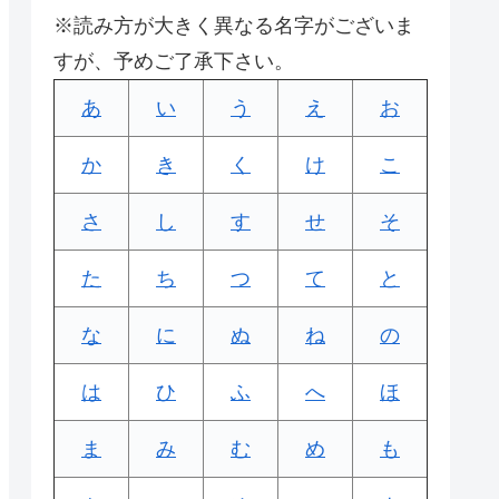
※読み方が大きく異なる名字がございま
すが、予めご了承下さい。
あ
い
う
え
お
か
き
く
け
こ
さ
し
す
せ
そ
た
ち
つ
て
と
な
に
ぬ
ね
の
は
ひ
ふ
へ
ほ
ま
み
む
め
も