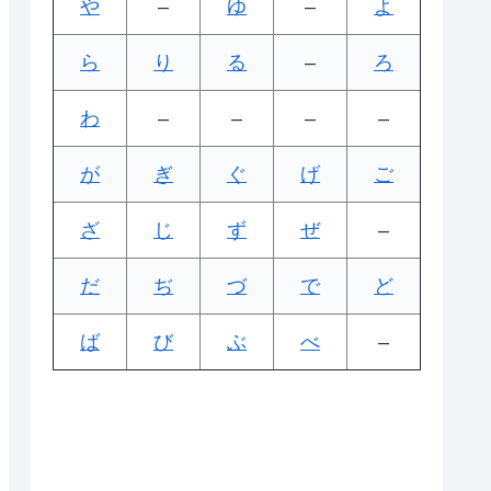
や
–
ゆ
–
よ
ら
り
る
–
ろ
わ
–
–
–
–
が
ぎ
ぐ
げ
ご
ざ
じ
ず
ぜ
–
だ
ぢ
づ
で
ど
ば
び
ぶ
べ
–