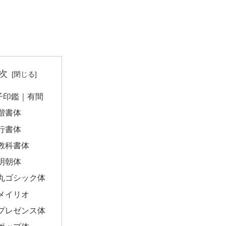
次
子印鑑｜有間
楷書体
行書体
教科書体
明朝体
丸ゴシック体
メイリオ
プレゼンス体