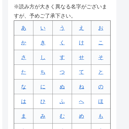
※読み方が大きく異なる名字がございま
すが、予めご了承下さい。
あ
い
う
え
お
か
き
く
け
こ
さ
し
す
せ
そ
た
ち
つ
て
と
な
に
ぬ
ね
の
は
ひ
ふ
へ
ほ
ま
み
む
め
も