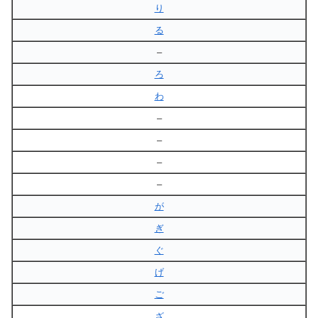
り
る
–
ろ
わ
–
–
–
–
が
ぎ
ぐ
げ
ご
ざ