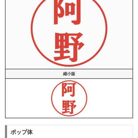
縮小版
ポップ体