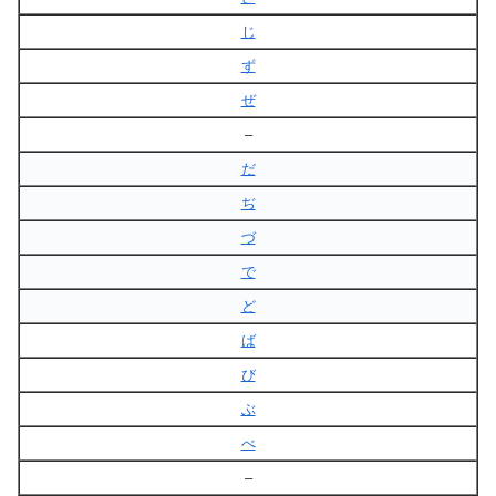
じ
ず
ぜ
–
だ
ぢ
づ
で
ど
ば
び
ぶ
べ
–