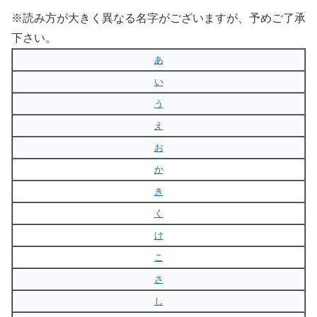
※読み方が大きく異なる名字がございますが、予めご了承
下さい。
あ
い
う
え
お
か
き
く
け
こ
さ
し