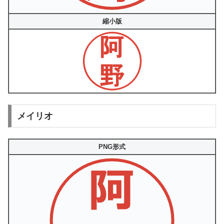
縮小版
メイリオ
PNG形式