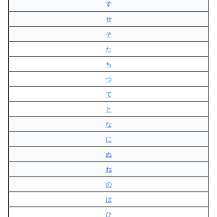
す
せ
そ
た
ち
つ
て
と
な
に
ぬ
ね
の
は
ひ