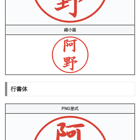
縮小版
行書体
PNG形式