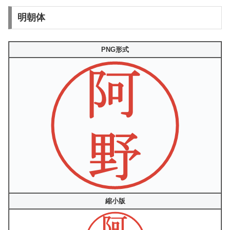
明朝体
PNG形式
縮小版