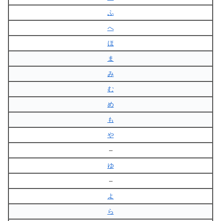
ふ
へ
ほ
ま
み
む
め
も
や
–
ゆ
–
よ
ら