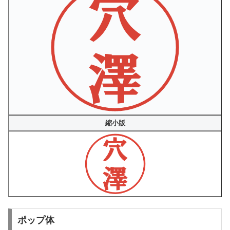
縮小版
ポップ体