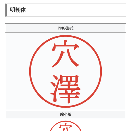
明朝体
PNG形式
縮小版