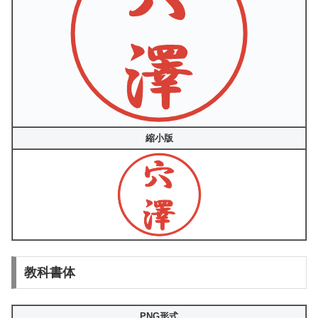
縮小版
教科書体
PNG形式