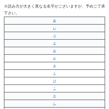
※読み方が大きく異なる名字がございますが、予めご了承
下さい。
あ
い
う
え
お
か
き
く
け
こ
さ
し