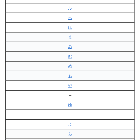
ふ
へ
ほ
ま
み
む
め
も
や
–
ゆ
–
よ
ら