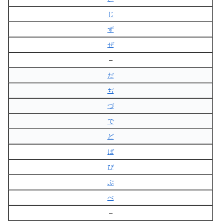
じ
ず
ぜ
–
だ
ぢ
づ
で
ど
ば
び
ぶ
べ
–