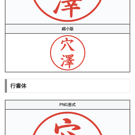
縮小版
行書体
PNG形式