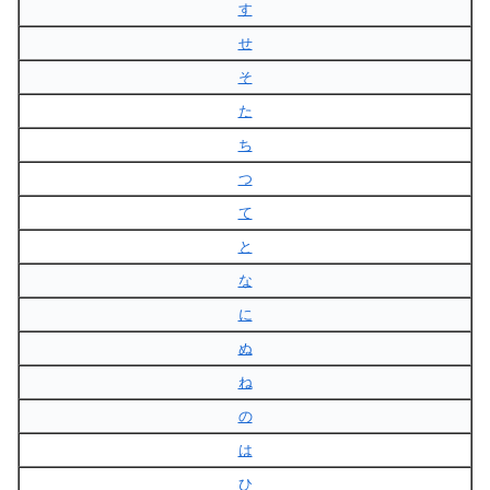
す
せ
そ
た
ち
つ
て
と
な
に
ぬ
ね
の
は
ひ