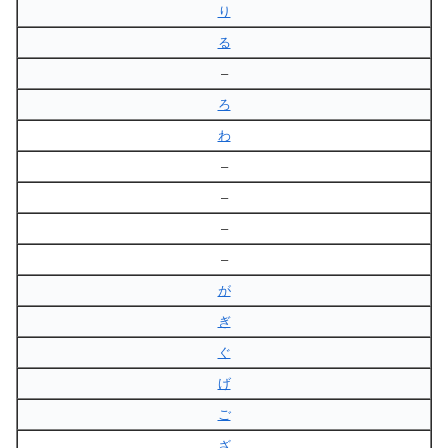
り
る
–
ろ
わ
–
–
–
–
が
ぎ
ぐ
げ
ご
ざ