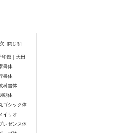
次
子印鑑｜天田
楷書体
行書体
教科書体
明朝体
丸ゴシック体
メイリオ
プレゼンス体