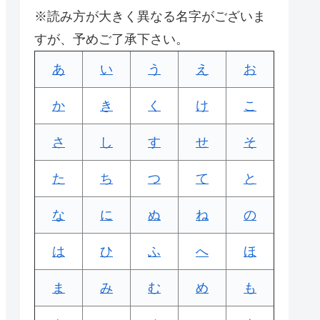
※読み方が大きく異なる名字がございま
すが、予めご了承下さい。
あ
い
う
え
お
か
き
く
け
こ
さ
し
す
せ
そ
た
ち
つ
て
と
な
に
ぬ
ね
の
は
ひ
ふ
へ
ほ
ま
み
む
め
も