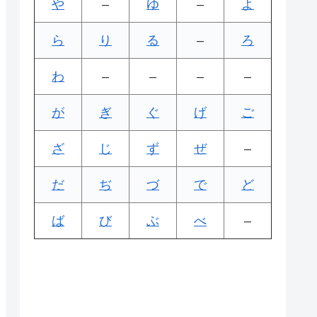
や
–
ゆ
–
よ
ら
り
る
–
ろ
わ
–
–
–
–
が
ぎ
ぐ
げ
ご
ざ
じ
ず
ぜ
–
だ
ぢ
づ
で
ど
ば
び
ぶ
べ
–