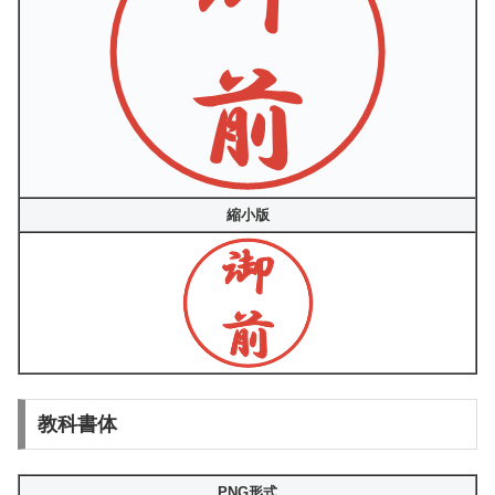
縮小版
教科書体
PNG形式