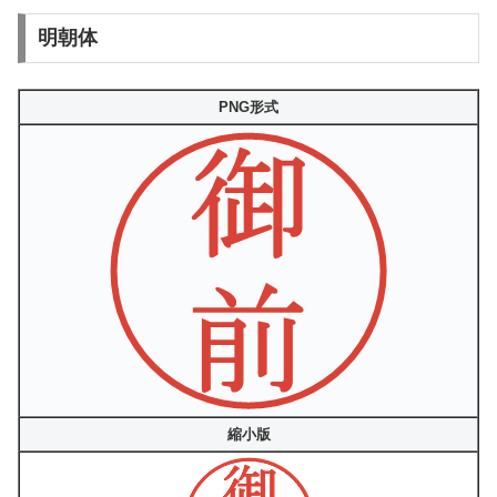
明朝体
PNG形式
縮小版