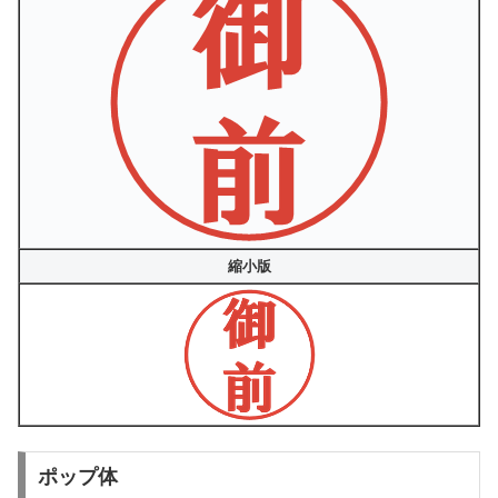
縮小版
ポップ体