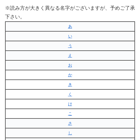
※読み方が大きく異なる名字がございますが、予めご了承
下さい。
あ
い
う
え
お
か
き
く
け
こ
さ
し