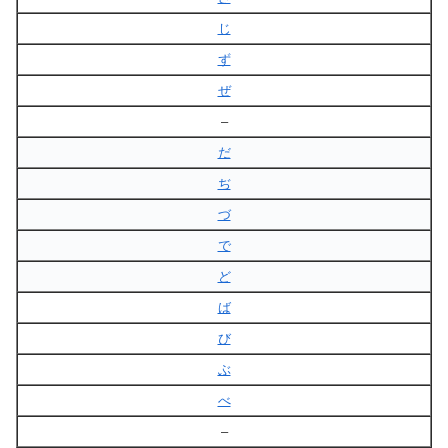
じ
ず
ぜ
–
だ
ぢ
づ
で
ど
ば
び
ぶ
べ
–