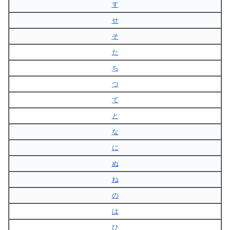
す
せ
そ
た
ち
つ
て
と
な
に
ぬ
ね
の
は
ひ