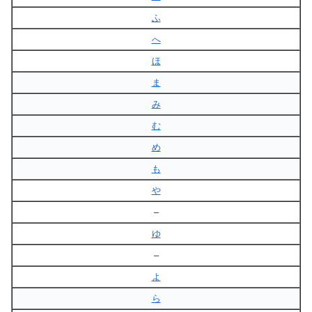
ふ
へ
ほ
ま
み
む
め
も
や
–
ゆ
–
よ
ら