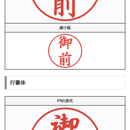
縮小版
行書体
PNG形式