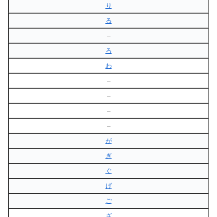
り
る
–
ろ
わ
–
–
–
–
が
ぎ
ぐ
げ
ご
ざ