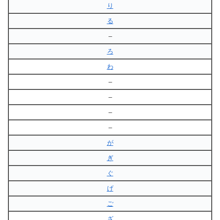
り
る
–
ろ
わ
–
–
–
–
が
ぎ
ぐ
げ
ご
ざ