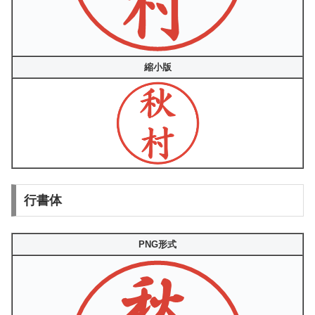
縮小版
行書体
PNG形式