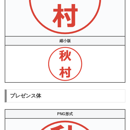
縮小版
プレゼンス体
PNG形式