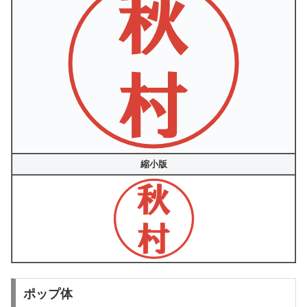
縮小版
ポップ体