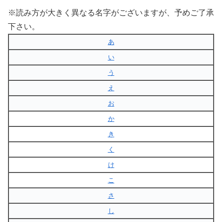
※読み方が大きく異なる名字がございますが、予めご了承
下さい。
あ
い
う
え
お
か
き
く
け
こ
さ
し