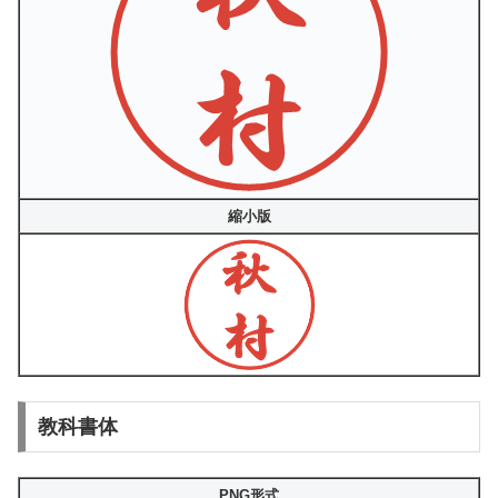
縮小版
教科書体
PNG形式