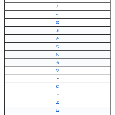
ふ
へ
ほ
ま
み
む
め
も
や
–
ゆ
–
よ
ら