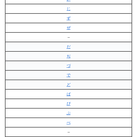
じ
ず
ぜ
–
だ
ぢ
づ
で
ど
ば
び
ぶ
べ
–