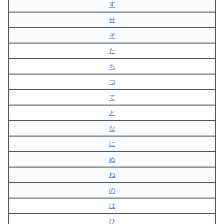
す
せ
そ
た
ち
つ
て
と
な
に
ぬ
ね
の
は
ひ