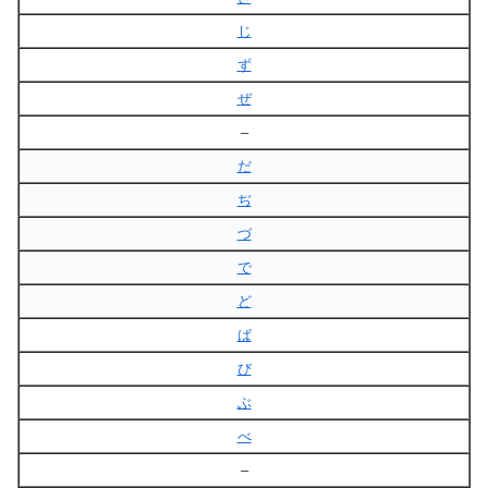
じ
ず
ぜ
–
だ
ぢ
づ
で
ど
ば
び
ぶ
べ
–