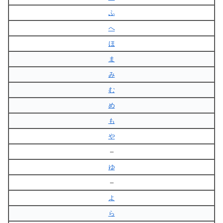
ふ
へ
ほ
ま
み
む
め
も
や
–
ゆ
–
よ
ら