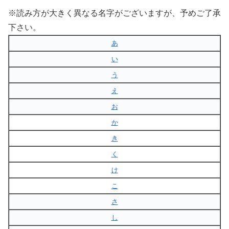
※読み方が大きく異なる名字がございますが、予めご了承
下さい。
あ
い
う
え
お
か
き
く
け
こ
さ
し