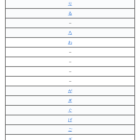
り
る
–
ろ
わ
–
–
–
–
が
ぎ
ぐ
げ
ご
ざ