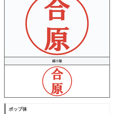
縮小版
ポップ体