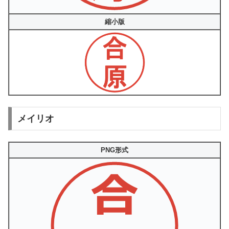
縮小版
メイリオ
PNG形式