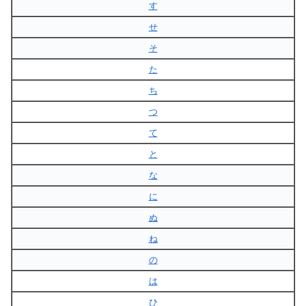
す
せ
そ
た
ち
つ
て
と
な
に
ぬ
ね
の
は
ひ