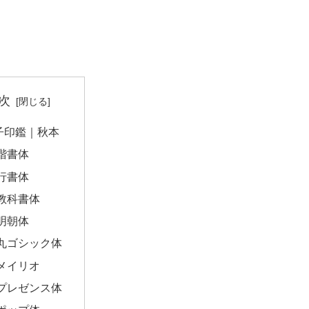
次
子印鑑｜秋本
楷書体
行書体
教科書体
明朝体
丸ゴシック体
メイリオ
プレゼンス体