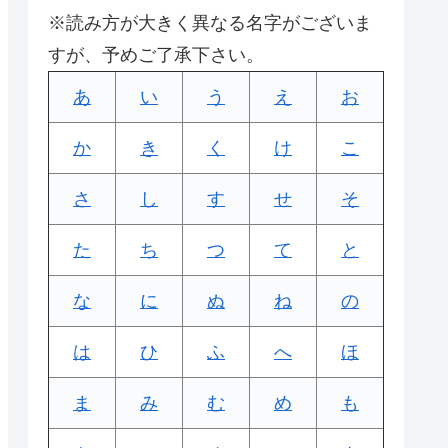
※読み方が大きく異なる名字がございま
すが、予めご了承下さい。
あ
い
う
え
お
か
き
く
け
こ
さ
し
す
せ
そ
た
ち
つ
て
と
な
に
ぬ
ね
の
は
ひ
ふ
へ
ほ
ま
み
む
め
も