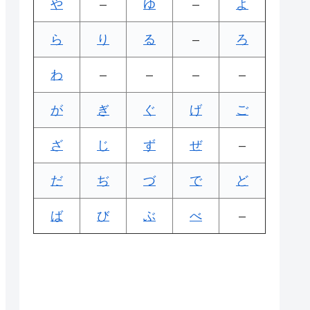
や
–
ゆ
–
よ
ら
り
る
–
ろ
わ
–
–
–
–
が
ぎ
ぐ
げ
ご
ざ
じ
ず
ぜ
–
だ
ぢ
づ
で
ど
ば
び
ぶ
べ
–