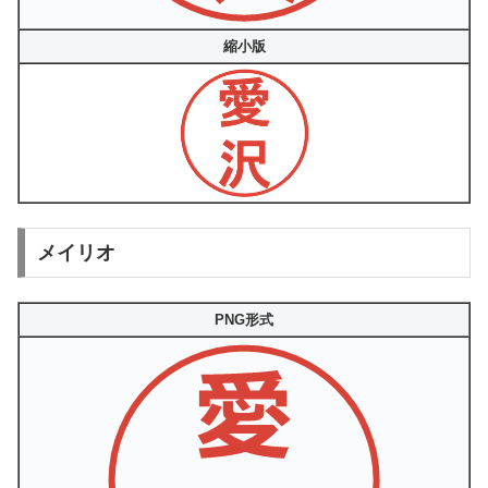
縮小版
メイリオ
PNG形式