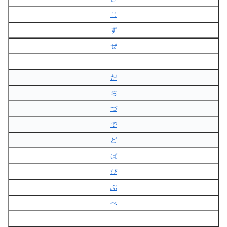
じ
ず
ぜ
–
だ
ぢ
づ
で
ど
ば
び
ぶ
べ
–