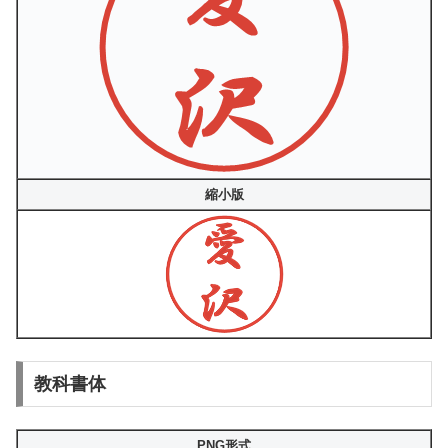
縮小版
教科書体
PNG形式