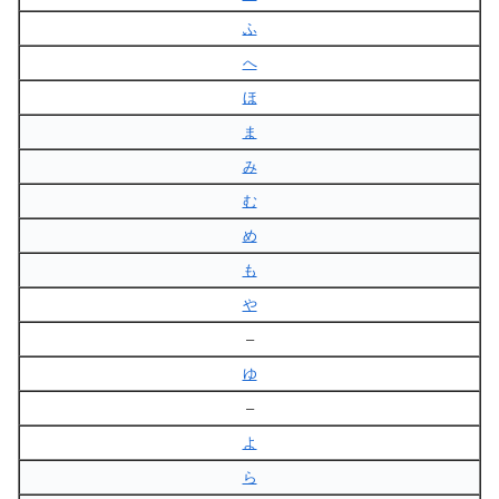
ふ
へ
ほ
ま
み
む
め
も
や
–
ゆ
–
よ
ら