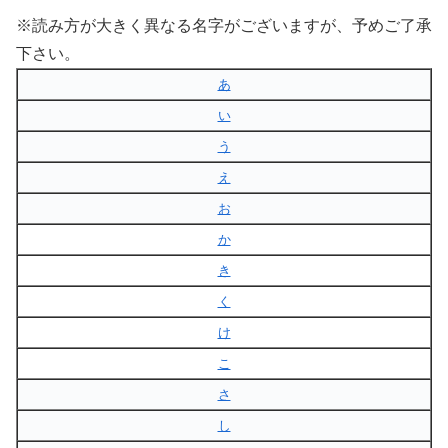
※読み方が大きく異なる名字がございますが、予めご了承
下さい。
あ
い
う
え
お
か
き
く
け
こ
さ
し