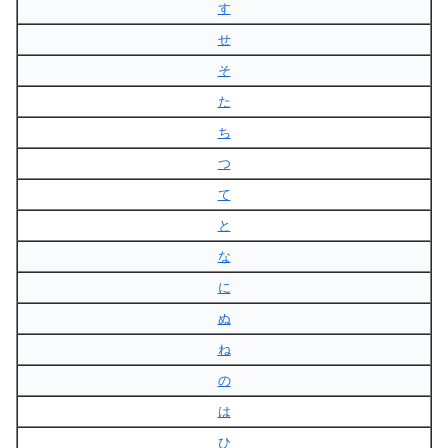
す
せ
そ
た
ち
つ
て
と
な
に
ぬ
ね
の
は
ひ