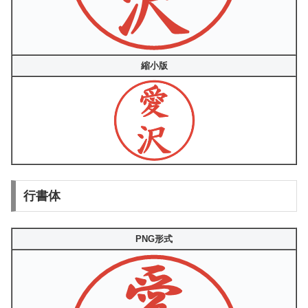
縮小版
行書体
PNG形式