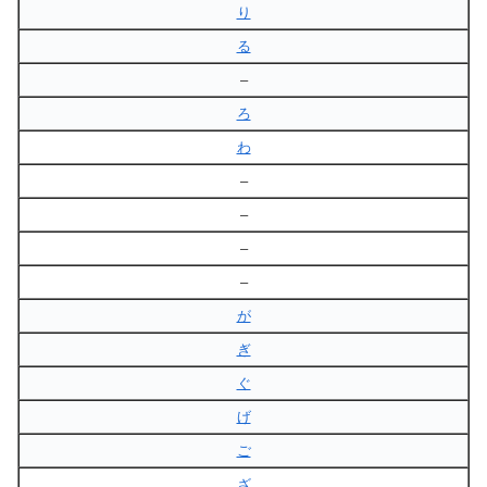
り
る
–
ろ
わ
–
–
–
–
が
ぎ
ぐ
げ
ご
ざ