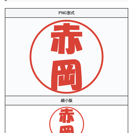
PNG形式
縮小版