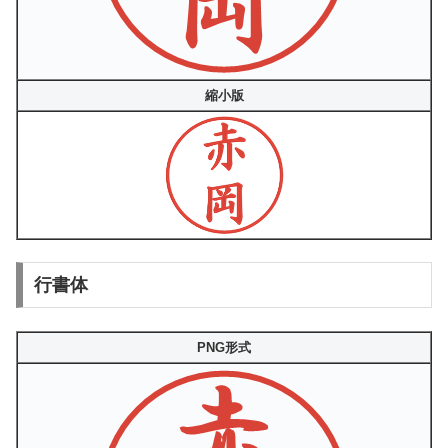
縮小版
行書体
PNG形式