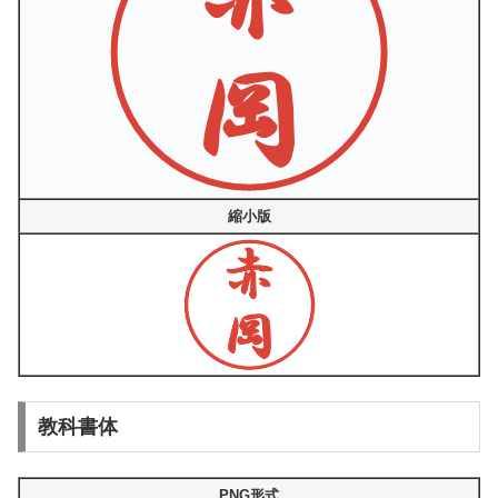
縮小版
教科書体
PNG形式