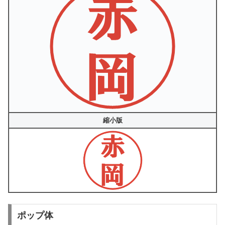
縮小版
ポップ体