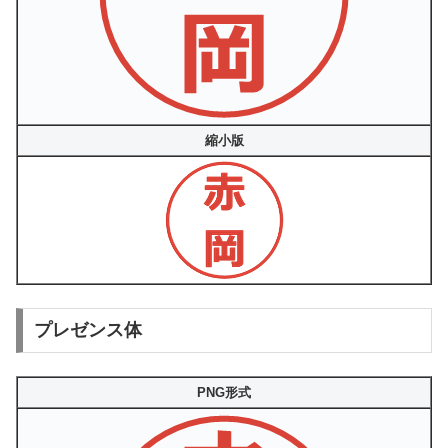
縮小版
プレゼンス体
PNG形式