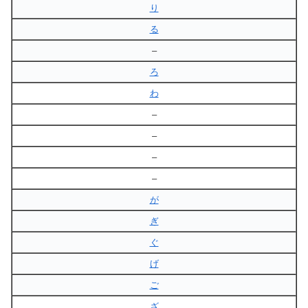
り
る
–
ろ
わ
–
–
–
–
が
ぎ
ぐ
げ
ご
ざ