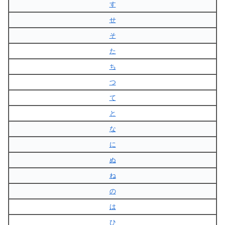
す
せ
そ
た
ち
つ
て
と
な
に
ぬ
ね
の
は
ひ