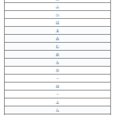
ふ
へ
ほ
ま
み
む
め
も
や
–
ゆ
–
よ
ら