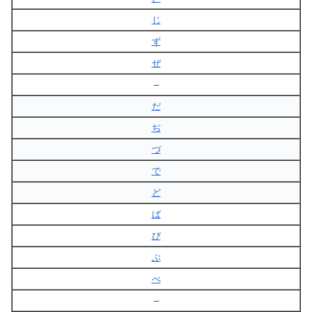
じ
ず
ぜ
–
だ
ぢ
づ
で
ど
ば
び
ぶ
べ
–