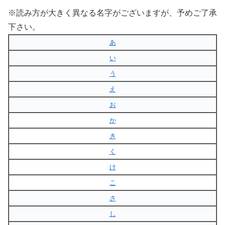
※読み方が大きく異なる名字がございますが、予めご了承
下さい。
あ
い
う
え
お
か
き
く
け
こ
さ
し