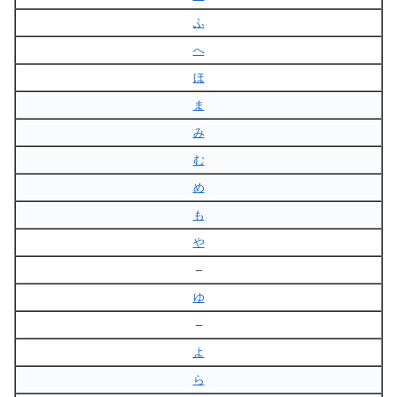
ふ
へ
ほ
ま
み
む
め
も
や
–
ゆ
–
よ
ら