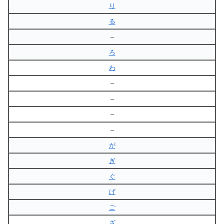
り
る
–
ろ
わ
–
–
–
–
が
ぎ
ぐ
げ
ご
ざ