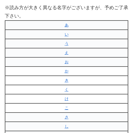
※読み方が大きく異なる名字がございますが、予めご了承
下さい。
あ
い
う
え
お
か
き
く
け
こ
さ
し