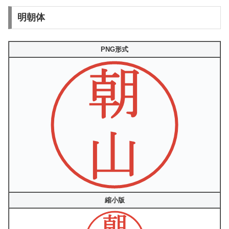
明朝体
PNG形式
縮小版