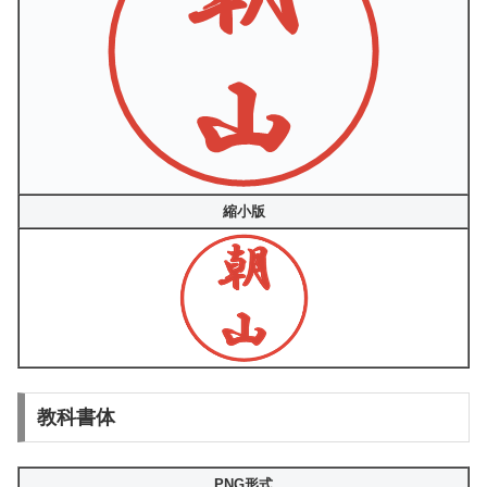
縮小版
教科書体
PNG形式