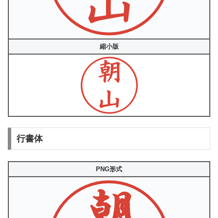
縮小版
行書体
PNG形式