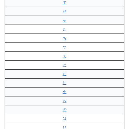
す
せ
そ
た
ち
つ
て
と
な
に
ぬ
ね
の
は
ひ