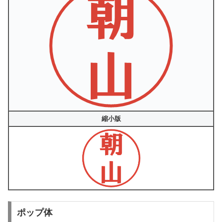
縮小版
ポップ体