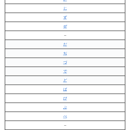
じ
ず
ぜ
–
だ
ぢ
づ
で
ど
ば
び
ぶ
べ
–