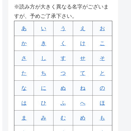
※読み方が大きく異なる名字がございま
すが、予めご了承下さい。
あ
い
う
え
お
か
き
く
け
こ
さ
し
す
せ
そ
た
ち
つ
て
と
な
に
ぬ
ね
の
は
ひ
ふ
へ
ほ
ま
み
む
め
も