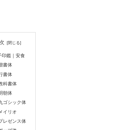
次
子印鑑｜安食
楷書体
行書体
教科書体
明朝体
丸ゴシック体
メイリオ
プレゼンス体