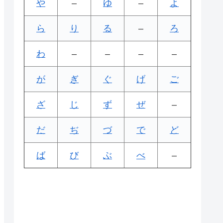
や
–
ゆ
–
よ
ら
り
る
–
ろ
わ
–
–
–
–
が
ぎ
ぐ
げ
ご
ざ
じ
ず
ぜ
–
だ
ぢ
づ
で
ど
ば
び
ぶ
べ
–